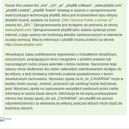
Nasze fora zwane też „one”, „ich”, „je”, „phpBB software”, „www.phpbb.com”,
„phpBB Limited”, „phpBB Teams” działają w oparciu o oprogramowanie
wykorzystujące technologię phpBB, która jest środowiskiem typu witryny
(bulletin board), wydane na licencji „
GNU General Public License v2
”
zwanej też „GPL”. Oprogramowanie jest dostępne do pobrania ze strony
www.phpbb.com
. Oprogramowanie phpBB tylko ułatwia dyskusje przez
internet, a jego autorzy nie kontrolują tekstów zamieszczanych w internecie
za jego pomocą. Więcej informacji o phpBB można znaleźć na stronie
https://www.phpbb.com/
.
Akceptujesz zakaz publikowania wypowiedzi o charakterze obraźliwym,
oszczerczym, propagującym treści niezgodne z polskim prawem lub
naruszającym cudze prawa autorskie i dobra osobiste. Naruszenie tego
zakazu może skutkować dla ciebie całkowitym zablokowaniem dostępu do
tej witryny, a twój dostawca internetu zostanie powiadomiony o twoim
niewłaściwym zachowaniu. Wyrażasz zgodę na to, że „CAVIARNIA” może w
każdej chwili usunąć, zmienić, przenieść lub zamknąć każdy twój temat,
post. Wyrażasz zgodę na zapisywanie wszystkich podanych przez ciebie
informacji w naszej bazie danych. Informacje te nie będą przekazywane
nikomu bez twojej zgody, ale ani „CAVIARNIA”, ani phpBB nie ponosi
odpowiedzialności za włamania do witryny, podczas których może dojść do
kradzieży danych.