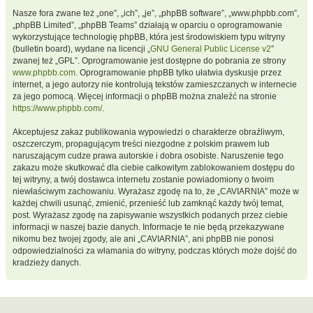
Nasze fora zwane też „one”, „ich”, „je”, „phpBB software”, „www.phpbb.com”,
„phpBB Limited”, „phpBB Teams” działają w oparciu o oprogramowanie
wykorzystujące technologię phpBB, która jest środowiskiem typu witryny
(bulletin board), wydane na licencji „
GNU General Public License v2
”
zwanej też „GPL”. Oprogramowanie jest dostępne do pobrania ze strony
www.phpbb.com
. Oprogramowanie phpBB tylko ułatwia dyskusje przez
internet, a jego autorzy nie kontrolują tekstów zamieszczanych w internecie
za jego pomocą. Więcej informacji o phpBB można znaleźć na stronie
https://www.phpbb.com/
.
Akceptujesz zakaz publikowania wypowiedzi o charakterze obraźliwym,
oszczerczym, propagującym treści niezgodne z polskim prawem lub
naruszającym cudze prawa autorskie i dobra osobiste. Naruszenie tego
zakazu może skutkować dla ciebie całkowitym zablokowaniem dostępu do
tej witryny, a twój dostawca internetu zostanie powiadomiony o twoim
niewłaściwym zachowaniu. Wyrażasz zgodę na to, że „CAVIARNIA” może w
każdej chwili usunąć, zmienić, przenieść lub zamknąć każdy twój temat,
post. Wyrażasz zgodę na zapisywanie wszystkich podanych przez ciebie
informacji w naszej bazie danych. Informacje te nie będą przekazywane
nikomu bez twojej zgody, ale ani „CAVIARNIA”, ani phpBB nie ponosi
odpowiedzialności za włamania do witryny, podczas których może dojść do
kradzieży danych.