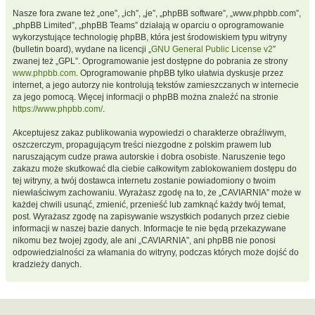
Nasze fora zwane też „one”, „ich”, „je”, „phpBB software”, „www.phpbb.com”,
„phpBB Limited”, „phpBB Teams” działają w oparciu o oprogramowanie
wykorzystujące technologię phpBB, która jest środowiskiem typu witryny
(bulletin board), wydane na licencji „
GNU General Public License v2
”
zwanej też „GPL”. Oprogramowanie jest dostępne do pobrania ze strony
www.phpbb.com
. Oprogramowanie phpBB tylko ułatwia dyskusje przez
internet, a jego autorzy nie kontrolują tekstów zamieszczanych w internecie
za jego pomocą. Więcej informacji o phpBB można znaleźć na stronie
https://www.phpbb.com/
.
Akceptujesz zakaz publikowania wypowiedzi o charakterze obraźliwym,
oszczerczym, propagującym treści niezgodne z polskim prawem lub
naruszającym cudze prawa autorskie i dobra osobiste. Naruszenie tego
zakazu może skutkować dla ciebie całkowitym zablokowaniem dostępu do
tej witryny, a twój dostawca internetu zostanie powiadomiony o twoim
niewłaściwym zachowaniu. Wyrażasz zgodę na to, że „CAVIARNIA” może w
każdej chwili usunąć, zmienić, przenieść lub zamknąć każdy twój temat,
post. Wyrażasz zgodę na zapisywanie wszystkich podanych przez ciebie
informacji w naszej bazie danych. Informacje te nie będą przekazywane
nikomu bez twojej zgody, ale ani „CAVIARNIA”, ani phpBB nie ponosi
odpowiedzialności za włamania do witryny, podczas których może dojść do
kradzieży danych.