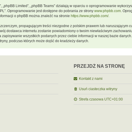
m”, „phpBB Limited”, „phpBB Teams” działają w oparciu o oprogramowanie wykorzystu
GPL”. Oprogramowanie jest dostępne do pobrania ze strony
www.phpbb.com
. Opro
informacji o phpBB można znaleźć na stronie
https://www.phpbb.com/
.
szczerczym, propagującym treści niezgodne z polskim prawem lub naruszającym cu
a twój dostawca internetu zostanie powiadomiony o twoim niewłaściwym zachowani
a zapisywanie wszystkich podanych przez ciebie informacji w naszej bazie danych.
ryny, podczas których może dojść do kradzieży danych.
PRZEJDŹ NA STRONĘ
Kontakt z nami
Usuń ciasteczka witryny
Strefa czasowa
UTC+01:00