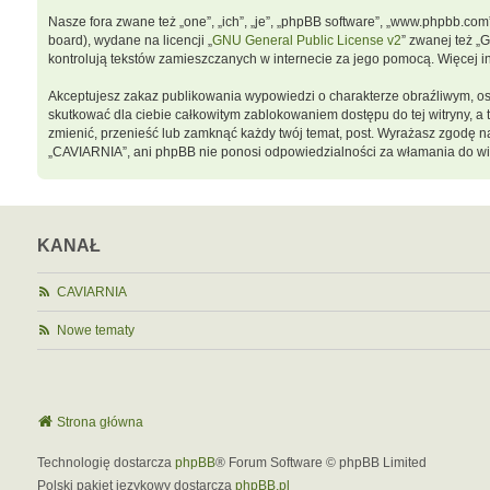
Nasze fora zwane też „one”, „ich”, „je”, „phpBB software”, „www.phpbb.co
board), wydane na licencji „
GNU General Public License v2
” zwanej też „
kontrolują tekstów zamieszczanych w internecie za jego pomocą. Więcej 
Akceptujesz zakaz publikowania wypowiedzi o charakterze obraźliwym, o
skutkować dla ciebie całkowitym zablokowaniem dostępu do tej witryny, 
zmienić, przenieść lub zamknąć każdy twój temat, post. Wyrażasz zgodę n
„CAVIARNIA”, ani phpBB nie ponosi odpowiedzialności za włamania do wit
KANAŁ
CAVIARNIA
Nowe tematy
Strona główna
Technologię dostarcza
phpBB
® Forum Software © phpBB Limited
Polski pakiet językowy dostarcza
phpBB.pl