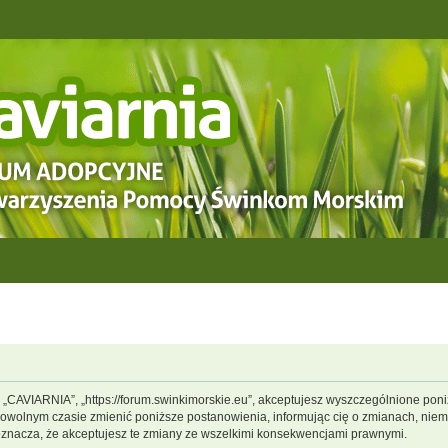
, „CAVIARNIA”, „https://forum.swinkimorskie.eu”, akceptujesz wyszczególnione poniż
dowolnym czasie zmienić poniższe postanowienia, informując cię o zmianach, niemn
oznacza, że akceptujesz te zmiany ze wszelkimi konsekwencjami prawnymi.