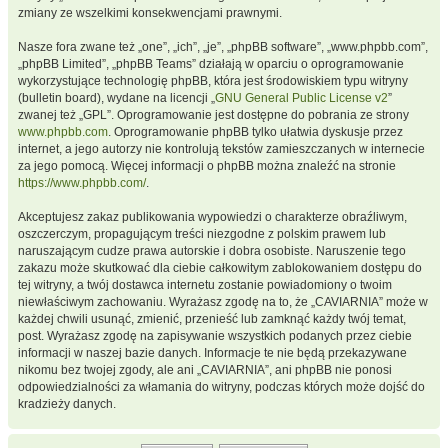
zmiany ze wszelkimi konsekwencjami prawnymi.
Nasze fora zwane też „one”, „ich”, „je”, „phpBB software”, „www.phpbb.com”,
„phpBB Limited”, „phpBB Teams” działają w oparciu o oprogramowanie
wykorzystujące technologię phpBB, która jest środowiskiem typu witryny
(bulletin board), wydane na licencji „
GNU General Public License v2
”
zwanej też „GPL”. Oprogramowanie jest dostępne do pobrania ze strony
www.phpbb.com
. Oprogramowanie phpBB tylko ułatwia dyskusje przez
internet, a jego autorzy nie kontrolują tekstów zamieszczanych w internecie
za jego pomocą. Więcej informacji o phpBB można znaleźć na stronie
https://www.phpbb.com/
.
Akceptujesz zakaz publikowania wypowiedzi o charakterze obraźliwym,
oszczerczym, propagującym treści niezgodne z polskim prawem lub
naruszającym cudze prawa autorskie i dobra osobiste. Naruszenie tego
zakazu może skutkować dla ciebie całkowitym zablokowaniem dostępu do
tej witryny, a twój dostawca internetu zostanie powiadomiony o twoim
niewłaściwym zachowaniu. Wyrażasz zgodę na to, że „CAVIARNIA” może w
każdej chwili usunąć, zmienić, przenieść lub zamknąć każdy twój temat,
post. Wyrażasz zgodę na zapisywanie wszystkich podanych przez ciebie
informacji w naszej bazie danych. Informacje te nie będą przekazywane
nikomu bez twojej zgody, ale ani „CAVIARNIA”, ani phpBB nie ponosi
odpowiedzialności za włamania do witryny, podczas których może dojść do
kradzieży danych.