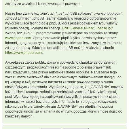
zmiany ze wszelkimi konsekwencjami prawnymi.
Nasze fora zwane też „one”, „ich”, „je”, „phpBB software”, „www.phpbb.com”,
„phpBB Limited”, „phpBB Teams” działają w oparciu o oprogramowanie
wykorzystujące technologię phpBB, która jest środowiskiem typu witryny
(bulletin board), wydane na licencji „
GNU General Public License v2
”
zwanej też „GPL”. Oprogramowanie jest dostępne do pobrania ze strony
www.phpbb.com
. Oprogramowanie phpBB tylko ułatwia dyskusje przez
internet, a jego autorzy nie kontrolują tekstów zamieszczanych w internecie
za jego pomocą. Więcej informacji o phpBB można znaleźć na stronie
https://www.phpbb.com/
.
Akceptujesz zakaz publikowania wypowiedzi o charakterze obraźliwym,
oszczerczym, propagującym treści niezgodne z polskim prawem lub
naruszającym cudze prawa autorskie i dobra osobiste. Naruszenie tego
zakazu może skutkować dla ciebie całkowitym zablokowaniem dostępu do
tej witryny, a twój dostawca internetu zostanie powiadomiony o twoim
niewłaściwym zachowaniu. Wyrażasz zgodę na to, że „CAVIARNIA” może w
każdej chwili usunąć, zmienić, przenieść lub zamknąć każdy twój temat,
post. Wyrażasz zgodę na zapisywanie wszystkich podanych przez ciebie
informacji w naszej bazie danych. Informacje te nie będą przekazywane
nikomu bez twojej zgody, ale ani „CAVIARNIA”, ani phpBB nie ponosi
odpowiedzialności za włamania do witryny, podczas których może dojść do
kradzieży danych.