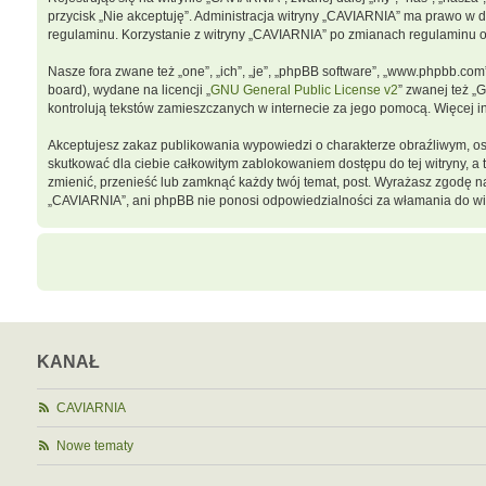
przycisk „Nie akceptuję”. Administracja witryny „CAVIARNIA” ma prawo w 
regulaminu. Korzystanie z witryny „CAVIARNIA” po zmianach regulaminu 
Nasze fora zwane też „one”, „ich”, „je”, „phpBB software”, „www.phpbb.co
board), wydane na licencji „
GNU General Public License v2
” zwanej też „
kontrolują tekstów zamieszczanych w internecie za jego pomocą. Więcej 
Akceptujesz zakaz publikowania wypowiedzi o charakterze obraźliwym, o
skutkować dla ciebie całkowitym zablokowaniem dostępu do tej witryny, 
zmienić, przenieść lub zamknąć każdy twój temat, post. Wyrażasz zgodę n
„CAVIARNIA”, ani phpBB nie ponosi odpowiedzialności za włamania do wit
KANAŁ
CAVIARNIA
Nowe tematy