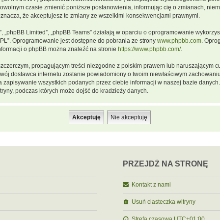
dowolnym czasie zmienić poniższe postanowienia, informując cię o zmianach, niemn
oznacza, że akceptujesz te zmiany ze wszelkimi konsekwencjami prawnymi.
m”, „phpBB Limited”, „phpBB Teams” działają w oparciu o oprogramowanie wykorzystu
GPL”. Oprogramowanie jest dostępne do pobrania ze strony
www.phpbb.com
. Opro
informacji o phpBB można znaleźć na stronie
https://www.phpbb.com/
.
szczerczym, propagującym treści niezgodne z polskim prawem lub naruszającym cu
a twój dostawca internetu zostanie powiadomiony o twoim niewłaściwym zachowani
a zapisywanie wszystkich podanych przez ciebie informacji w naszej bazie danych.
ryny, podczas których może dojść do kradzieży danych.
PRZEJDŹ NA STRONĘ
Kontakt z nami
Usuń ciasteczka witryny
Strefa czasowa
UTC+01:00