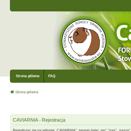
Strona główna
FAQ
Strona główna
CAVIARNIA - Rejestracja
Rejestrując się na witrynie „CAVIARNIA”, zwanej dalej „my”, ”nas”, „nasza”