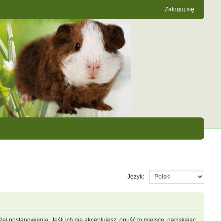
Zaloguj się
Język:
ej postanowienia. Jeśli ich nie akceptujesz, opuść to miejsce, naciskając