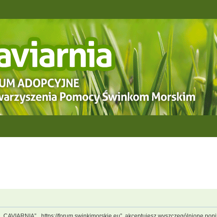
, „CAVIARNIA”, „https://forum.swinkimorskie.eu”, akceptujesz wyszczególnione poniż