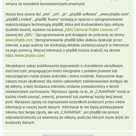
zmiany ze wszelkimi konsekwencjami prawnymi.
Nasze fora zwane też „one”, „ich”, „je”, „phpBB software”, „www.phpbb.com”,
„phpBB Limited”, „phpBB Teams” działają w oparciu o oprogramowanie
wykorzystujące technologię phpBB, która jest środowiskiem typu witryny
(bulletin board), wydane na licencji „
GNU General Public License v2
”
zwanej też „GPL”. Oprogramowanie jest dostępne do pobrania ze strony
www.phpbb.com
. Oprogramowanie phpBB tylko ułatwia dyskusje przez
internet, a jego autorzy nie kontrolują tekstów zamieszczanych w internecie
za jego pomocą. Więcej informacji o phpBB można znaleźć na stronie
https://www.phpbb.com/
.
Akceptujesz zakaz publikowania wypowiedzi o charakterze obraźliwym,
oszczerczym, propagującym treści niezgodne z polskim prawem lub
naruszającym cudze prawa autorskie i dobra osobiste. Naruszenie tego
zakazu może skutkować dla ciebie całkowitym zablokowaniem dostępu do
tej witryny, a twój dostawca internetu zostanie powiadomiony o twoim
niewłaściwym zachowaniu. Wyrażasz zgodę na to, że „CAVIARNIA” może w
każdej chwili usunąć, zmienić, przenieść lub zamknąć każdy twój temat,
post. Wyrażasz zgodę na zapisywanie wszystkich podanych przez ciebie
informacji w naszej bazie danych. Informacje te nie będą przekazywane
nikomu bez twojej zgody, ale ani „CAVIARNIA”, ani phpBB nie ponosi
odpowiedzialności za włamania do witryny, podczas których może dojść do
kradzieży danych.