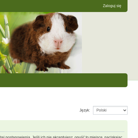
Zaloguj się
Język:
ej postanowienia. Jeśli ich nie akceptujesz, opuść to miejsce, naciskając