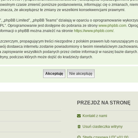
dowolnym czasie zmienić poniższe postanowienia, informując cię o zmianach, niemn
oznacza, że akceptujesz te zmiany ze wszelkimi konsekwencjami prawnymi.
m”, „phpBB Limited”, „phpBB Teams” działają w oparciu o oprogramowanie wykorzystu
GPL”. Oprogramowanie jest dostępne do pobrania ze strony
www.phpbb.com
. Opro
informacji o phpBB można znaleźć na stronie
https://www.phpbb.com/
.
szczerczym, propagującym treści niezgodne z polskim prawem lub naruszającym cu
a twój dostawca internetu zostanie powiadomiony o twoim niewłaściwym zachowani
a zapisywanie wszystkich podanych przez ciebie informacji w naszej bazie danych.
ryny, podczas których może dojść do kradzieży danych.
PRZEJDŹ NA STRONĘ
Kontakt z nami
Usuń ciasteczka witryny
Strefa czasowa
UTC+01:00