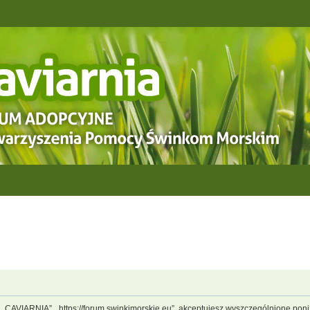
, „CAVIARNIA”, „https://forum.swinkimorskie.eu”, akceptujesz wyszczególnione poniż