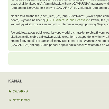
przycisk „Nie akceptuję”. Administracja witryny „CAVIARNIA” ma prawo w 
regulaminu. Korzystanie z witryny „CAVIARNIA” po zmianach regulaminu 
Nasze fora zwane też „one”, „ich”, „je”, „phpBB software”, „www.phpbb.co
board), wydane na licencji „
GNU General Public License v2
” zwanej też „
kontrolują tekstów zamieszczanych w internecie za jego pomocą. Więcej 
Akceptujesz zakaz publikowania wypowiedzi o charakterze obraźliwym, o
skutkować dla ciebie całkowitym zablokowaniem dostępu do tej witryny, 
zmienić, przenieść lub zamknąć każdy twój temat, post. Wyrażasz zgodę n
„CAVIARNIA”, ani phpBB nie ponosi odpowiedzialności za włamania do wit
KANAŁ
CAVIARNIA
Nowe tematy