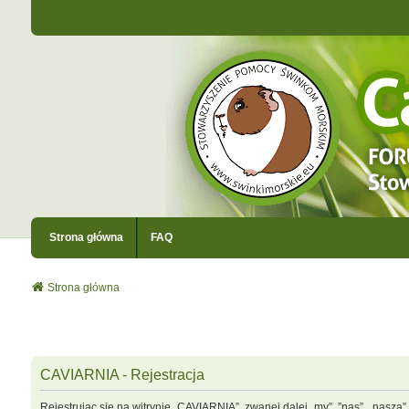
Strona główna
FAQ
Strona główna
CAVIARNIA - Rejestracja
Rejestrując się na witrynie „CAVIARNIA”, zwanej dalej „my”, ”nas”, „nasza”