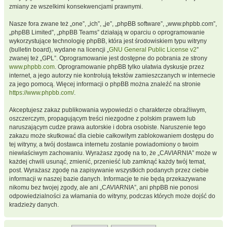
zmiany ze wszelkimi konsekwencjami prawnymi.
Nasze fora zwane też „one”, „ich”, „je”, „phpBB software”, „www.phpbb.com”,
„phpBB Limited”, „phpBB Teams” działają w oparciu o oprogramowanie
wykorzystujące technologię phpBB, która jest środowiskiem typu witryny
(bulletin board), wydane na licencji „
GNU General Public License v2
”
zwanej też „GPL”. Oprogramowanie jest dostępne do pobrania ze strony
www.phpbb.com
. Oprogramowanie phpBB tylko ułatwia dyskusje przez
internet, a jego autorzy nie kontrolują tekstów zamieszczanych w internecie
za jego pomocą. Więcej informacji o phpBB można znaleźć na stronie
https://www.phpbb.com/
.
Akceptujesz zakaz publikowania wypowiedzi o charakterze obraźliwym,
oszczerczym, propagującym treści niezgodne z polskim prawem lub
naruszającym cudze prawa autorskie i dobra osobiste. Naruszenie tego
zakazu może skutkować dla ciebie całkowitym zablokowaniem dostępu do
tej witryny, a twój dostawca internetu zostanie powiadomiony o twoim
niewłaściwym zachowaniu. Wyrażasz zgodę na to, że „CAVIARNIA” może w
każdej chwili usunąć, zmienić, przenieść lub zamknąć każdy twój temat,
post. Wyrażasz zgodę na zapisywanie wszystkich podanych przez ciebie
informacji w naszej bazie danych. Informacje te nie będą przekazywane
nikomu bez twojej zgody, ale ani „CAVIARNIA”, ani phpBB nie ponosi
odpowiedzialności za włamania do witryny, podczas których może dojść do
kradzieży danych.