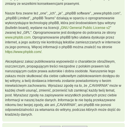
zmiany ze wszelkimi konsekwencjami prawnymi.
Nasze fora zwane też „one”, „ich”, „je”, „phpBB software”, „www.phpbb.com”,
„phpBB Limited”, „phpBB Teams” działają w oparciu o oprogramowanie
wykorzystujące technologię phpBB, która jest środowiskiem typu witryny
(bulletin board), wydane na licencji „
GNU General Public License v2
”
zwanej też „GPL”. Oprogramowanie jest dostępne do pobrania ze strony
www.phpbb.com
. Oprogramowanie phpBB tylko ułatwia dyskusje przez
internet, a jego autorzy nie kontrolują tekstów zamieszczanych w internecie
za jego pomocą. Więcej informacji o phpBB można znaleźć na stronie
https://www.phpbb.com/
.
Akceptujesz zakaz publikowania wypowiedzi o charakterze obraźliwym,
oszczerczym, propagującym treści niezgodne z polskim prawem lub
naruszającym cudze prawa autorskie i dobra osobiste. Naruszenie tego
zakazu może skutkować dla ciebie całkowitym zablokowaniem dostępu do
tej witryny, a twój dostawca internetu zostanie powiadomiony o twoim
niewłaściwym zachowaniu. Wyrażasz zgodę na to, że „CAVIARNIA” może w
każdej chwili usunąć, zmienić, przenieść lub zamknąć każdy twój temat,
post. Wyrażasz zgodę na zapisywanie wszystkich podanych przez ciebie
informacji w naszej bazie danych. Informacje te nie będą przekazywane
nikomu bez twojej zgody, ale ani „CAVIARNIA”, ani phpBB nie ponosi
odpowiedzialności za włamania do witryny, podczas których może dojść do
kradzieży danych.