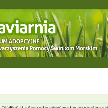
, „CAVIARNIA”, „https://forum.swinkimorskie.eu”, akceptujesz wyszczególnione poniż