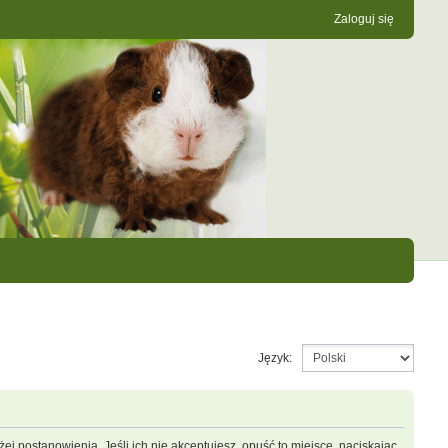
Zaloguj się
Język:
ej postanowienia. Jeśli ich nie akceptujesz, opuść to miejsce, naciskając