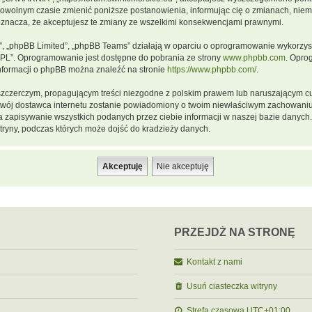
dowolnym czasie zmienić poniższe postanowienia, informując cię o zmianach, niemn
oznacza, że akceptujesz te zmiany ze wszelkimi konsekwencjami prawnymi.
m”, „phpBB Limited”, „phpBB Teams” działają w oparciu o oprogramowanie wykorzystu
GPL”. Oprogramowanie jest dostępne do pobrania ze strony
www.phpbb.com
. Opro
informacji o phpBB można znaleźć na stronie
https://www.phpbb.com/
.
szczerczym, propagującym treści niezgodne z polskim prawem lub naruszającym cu
a twój dostawca internetu zostanie powiadomiony o twoim niewłaściwym zachowani
a zapisywanie wszystkich podanych przez ciebie informacji w naszej bazie danych.
ryny, podczas których może dojść do kradzieży danych.
PRZEJDŹ NA STRONĘ
Kontakt z nami
Usuń ciasteczka witryny
Strefa czasowa
UTC+01:00