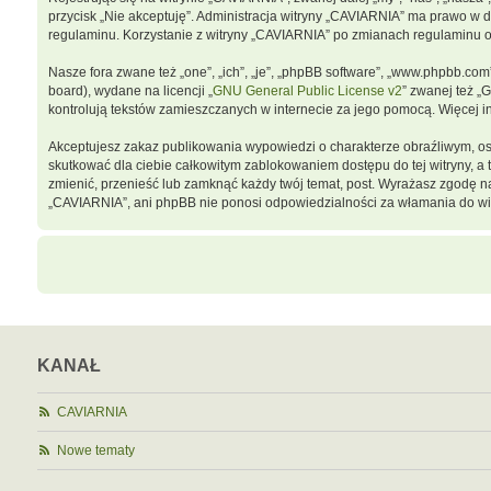
przycisk „Nie akceptuję”. Administracja witryny „CAVIARNIA” ma prawo w 
regulaminu. Korzystanie z witryny „CAVIARNIA” po zmianach regulaminu 
Nasze fora zwane też „one”, „ich”, „je”, „phpBB software”, „www.phpbb.co
board), wydane na licencji „
GNU General Public License v2
” zwanej też „
kontrolują tekstów zamieszczanych w internecie za jego pomocą. Więcej 
Akceptujesz zakaz publikowania wypowiedzi o charakterze obraźliwym, o
skutkować dla ciebie całkowitym zablokowaniem dostępu do tej witryny, 
zmienić, przenieść lub zamknąć każdy twój temat, post. Wyrażasz zgodę n
„CAVIARNIA”, ani phpBB nie ponosi odpowiedzialności za włamania do wit
KANAŁ
CAVIARNIA
Nowe tematy