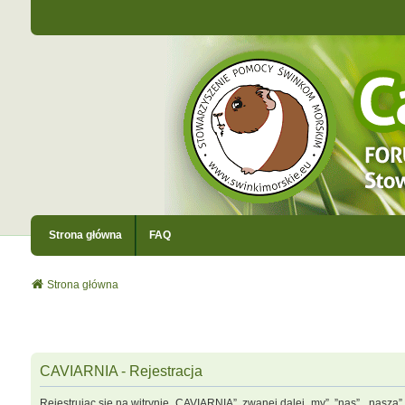
Strona główna
FAQ
Strona główna
CAVIARNIA - Rejestracja
Rejestrując się na witrynie „CAVIARNIA”, zwanej dalej „my”, ”nas”, „nasza”