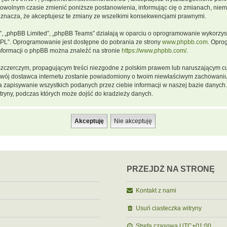
dowolnym czasie zmienić poniższe postanowienia, informując cię o zmianach, niemn
oznacza, że akceptujesz te zmiany ze wszelkimi konsekwencjami prawnymi.
m”, „phpBB Limited”, „phpBB Teams” działają w oparciu o oprogramowanie wykorzystu
GPL”. Oprogramowanie jest dostępne do pobrania ze strony
www.phpbb.com
. Opro
informacji o phpBB można znaleźć na stronie
https://www.phpbb.com/
.
szczerczym, propagującym treści niezgodne z polskim prawem lub naruszającym cu
a twój dostawca internetu zostanie powiadomiony o twoim niewłaściwym zachowani
a zapisywanie wszystkich podanych przez ciebie informacji w naszej bazie danych.
ryny, podczas których może dojść do kradzieży danych.
PRZEJDŹ NA STRONĘ
Kontakt z nami
Usuń ciasteczka witryny
Strefa czasowa
UTC+01:00