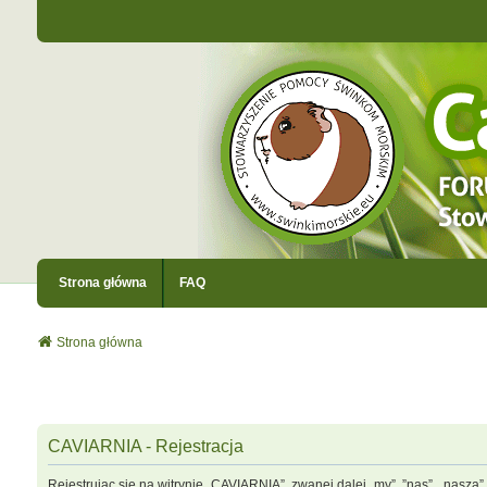
Strona główna
FAQ
Strona główna
CAVIARNIA - Rejestracja
Rejestrując się na witrynie „CAVIARNIA”, zwanej dalej „my”, ”nas”, „nasza”