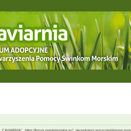
, „CAVIARNIA”, „https://forum.swinkimorskie.eu”, akceptujesz wyszczególnione poniż