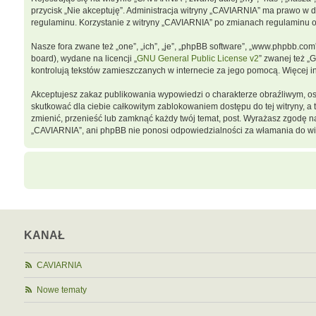
przycisk „Nie akceptuję”. Administracja witryny „CAVIARNIA” ma prawo w 
regulaminu. Korzystanie z witryny „CAVIARNIA” po zmianach regulaminu 
Nasze fora zwane też „one”, „ich”, „je”, „phpBB software”, „www.phpbb.co
board), wydane na licencji „
GNU General Public License v2
” zwanej też „
kontrolują tekstów zamieszczanych w internecie za jego pomocą. Więcej 
Akceptujesz zakaz publikowania wypowiedzi o charakterze obraźliwym, o
skutkować dla ciebie całkowitym zablokowaniem dostępu do tej witryny, 
zmienić, przenieść lub zamknąć każdy twój temat, post. Wyrażasz zgodę n
„CAVIARNIA”, ani phpBB nie ponosi odpowiedzialności za włamania do wit
KANAŁ
CAVIARNIA
Nowe tematy