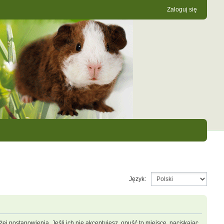
Zaloguj się
Język:
ej postanowienia. Jeśli ich nie akceptujesz, opuść to miejsce, naciskając