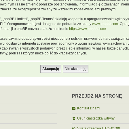
dowolnym czasie zmienić poniższe postanowienia, informując cię o zmianach, niemn
oznacza, że akceptujesz te zmiany ze wszelkimi konsekwencjami prawnymi.
m”, „phpBB Limited”, „phpBB Teams” działają w oparciu o oprogramowanie wykorzystu
GPL”. Oprogramowanie jest dostępne do pobrania ze strony
www.phpbb.com
. Opro
informacji o phpBB można znaleźć na stronie
https://www.phpbb.com/
.
szczerczym, propagującym treści niezgodne z polskim prawem lub naruszającym cu
a twój dostawca internetu zostanie powiadomiony o twoim niewłaściwym zachowani
a zapisywanie wszystkich podanych przez ciebie informacji w naszej bazie danych.
ryny, podczas których może dojść do kradzieży danych.
PRZEJDŹ NA STRONĘ
Kontakt z nami
Usuń ciasteczka witryny
Strefa czasowa
UTC+01:00