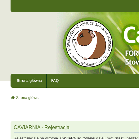
Strona główna
FAQ
Strona główna
CAVIARNIA - Rejestracja
Rejestrując się na witrynie „CAVIARNIA”, zwanej dalej „my”, ”nas”, „nasza”