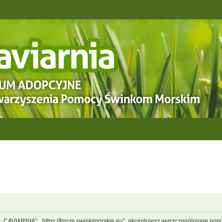
, „CAVIARNIA”, „https://forum.swinkimorskie.eu”, akceptujesz wyszczególnione poniż