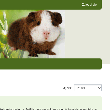
Zaloguj się
Język:
ej postanowienia. Jeśli ich nie akceptujesz, opuść to miejsce, naciskając