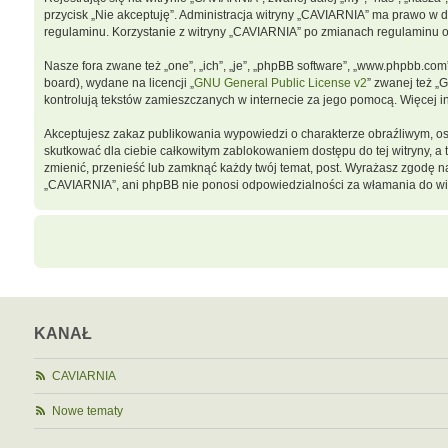
przycisk „Nie akceptuję”. Administracja witryny „CAVIARNIA” ma prawo w 
regulaminu. Korzystanie z witryny „CAVIARNIA” po zmianach regulaminu 
Nasze fora zwane też „one”, „ich”, „je”, „phpBB software”, „www.phpbb.co
board), wydane na licencji „
GNU General Public License v2
” zwanej też „
kontrolują tekstów zamieszczanych w internecie za jego pomocą. Więcej 
Akceptujesz zakaz publikowania wypowiedzi o charakterze obraźliwym, o
skutkować dla ciebie całkowitym zablokowaniem dostępu do tej witryny, 
zmienić, przenieść lub zamknąć każdy twój temat, post. Wyrażasz zgodę n
„CAVIARNIA”, ani phpBB nie ponosi odpowiedzialności za włamania do wit
KANAŁ
CAVIARNIA
Nowe tematy