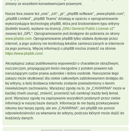
zmiany ze wszelkimi konsekwencjami prawnymi.
Nasze fora zwane też „one”, „ich”, „je”, „phpBB software”, „www.phpbb.com”,
„phpBB Limited”, „phpBB Teams” działają w oparciu o oprogramowanie
wykorzystujące technologię phpBB, która jest środowiskiem typu witryny
(bulletin board), wydane na licencji „
GNU General Public License v2
”
zwanej też „GPL”. Oprogramowanie jest dostępne do pobrania ze strony
www.phpbb.com
. Oprogramowanie phpBB tylko ułatwia dyskusje przez
internet, a jego autorzy nie kontrolują tekstów zamieszczanych w internecie
za jego pomocą. Więcej informacji o phpBB można znaleźć na stronie
https://www.phpbb.com/
.
Akceptujesz zakaz publikowania wypowiedzi o charakterze obraźliwym,
oszczerczym, propagującym treści niezgodne z polskim prawem lub
naruszającym cudze prawa autorskie i dobra osobiste. Naruszenie tego
zakazu może skutkować dla ciebie całkowitym zablokowaniem dostępu do
tej witryny, a twój dostawca internetu zostanie powiadomiony o twoim
niewłaściwym zachowaniu. Wyrażasz zgodę na to, że „CAVIARNIA” może w
każdej chwili usunąć, zmienić, przenieść lub zamknąć każdy twój temat,
post. Wyrażasz zgodę na zapisywanie wszystkich podanych przez ciebie
informacji w naszej bazie danych. Informacje te nie będą przekazywane
nikomu bez twojej zgody, ale ani „CAVIARNIA”, ani phpBB nie ponosi
odpowiedzialności za włamania do witryny, podczas których może dojść do
kradzieży danych.