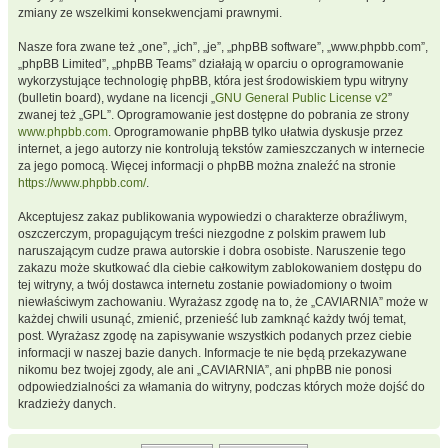
zmiany ze wszelkimi konsekwencjami prawnymi.
Nasze fora zwane też „one”, „ich”, „je”, „phpBB software”, „www.phpbb.com”,
„phpBB Limited”, „phpBB Teams” działają w oparciu o oprogramowanie
wykorzystujące technologię phpBB, która jest środowiskiem typu witryny
(bulletin board), wydane na licencji „
GNU General Public License v2
”
zwanej też „GPL”. Oprogramowanie jest dostępne do pobrania ze strony
www.phpbb.com
. Oprogramowanie phpBB tylko ułatwia dyskusje przez
internet, a jego autorzy nie kontrolują tekstów zamieszczanych w internecie
za jego pomocą. Więcej informacji o phpBB można znaleźć na stronie
https://www.phpbb.com/
.
Akceptujesz zakaz publikowania wypowiedzi o charakterze obraźliwym,
oszczerczym, propagującym treści niezgodne z polskim prawem lub
naruszającym cudze prawa autorskie i dobra osobiste. Naruszenie tego
zakazu może skutkować dla ciebie całkowitym zablokowaniem dostępu do
tej witryny, a twój dostawca internetu zostanie powiadomiony o twoim
niewłaściwym zachowaniu. Wyrażasz zgodę na to, że „CAVIARNIA” może w
każdej chwili usunąć, zmienić, przenieść lub zamknąć każdy twój temat,
post. Wyrażasz zgodę na zapisywanie wszystkich podanych przez ciebie
informacji w naszej bazie danych. Informacje te nie będą przekazywane
nikomu bez twojej zgody, ale ani „CAVIARNIA”, ani phpBB nie ponosi
odpowiedzialności za włamania do witryny, podczas których może dojść do
kradzieży danych.