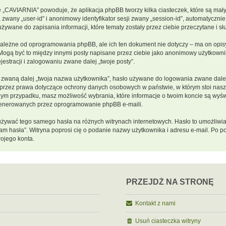
e „CAVIARNIA” powoduje, że aplikacja phpBB tworzy kilka ciasteczek, które są ma
 zwany „user-id” i anonimowy identyfikator sesji zwany „session-id”, automatycznie
ywane do zapisania informacji, które tematy zostały przez ciebie przeczytane i słu
ależne od oprogramowania phpBB, ale ich ten dokument nie dotyczy – ma on opis
s. Mogą być to między innymi posty napisane przez ciebie jako anonimowy użytkow
estracji i zalogowaniu zwane dalej „twoje posty”.
zwaną dalej „twoja nazwa użytkownika”, hasło używane do logowania zwane dalej „
e przez prawa dotyczące ochrony danych osobowych w państwie, w którym stoi na
 każdym przypadku, masz możliwość wybrania, które informacje o twoim koncie są wy
 generowanych przez oprogramowanie phpBB e-maili.
y używać tego samego hasła na różnych witrynach internetowych. Hasło to umożliwi
iętam hasła”. Witryna poprosi cię o podanie nazwy użytkownika i adresu e-mail. P
ojego konta.
PRZEJDŹ NA STRONĘ
Kontakt z nami
Usuń ciasteczka witryny