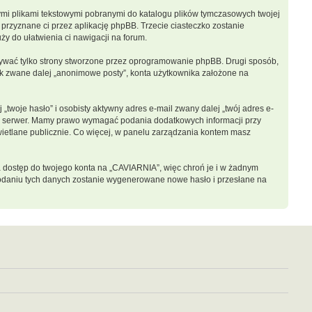
łymi plikami tekstowymi pobranymi do katalogu plików tymczasowych twojej
 przyznane ci przez aplikację phpBB. Trzecie ciasteczko zostanie
ży do ułatwienia ci nawigacji na forum.
ywać tylko strony stworzone przez oprogramowanie phpBB. Drugi sposób,
nik zwane dalej „anonimowe posty”, konta użytkownika założone na
twoje hasło” i osobisty aktywny adres e-mail zwany dalej „twój adres e-
sz serwer. Mamy prawo wymagać podania dodatkowych informacji przy
świetlane publicznie. Co więcej, w panelu zarządzania kontem masz
a dostęp do twojego konta na „CAVIARNIA”, więc chroń je i w żadnym
o podaniu tych danych zostanie wygenerowane nowe hasło i przesłane na