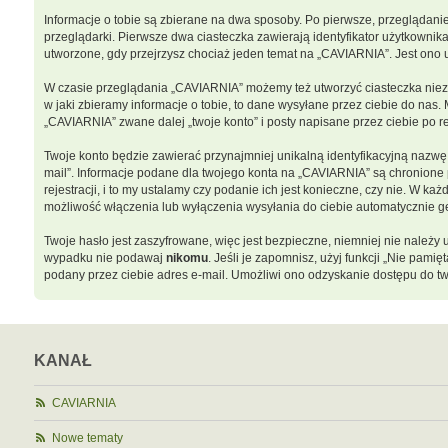
Informacje o tobie są zbierane na dwa sposoby. Po pierwsze, przeglądani
przeglądarki. Pierwsze dwa ciasteczka zawierają identyfikator użytkownika
utworzone, gdy przejrzysz chociaż jeden temat na „CAVIARNIA”. Jest ono uż
W czasie przeglądania „CAVIARNIA” możemy też utworzyć ciasteczka niez
w jaki zbieramy informacje o tobie, to dane wysyłane przez ciebie do na
„CAVIARNIA” zwane dalej „twoje konto” i posty napisane przez ciebie po rej
Twoje konto będzie zawierać przynajmniej unikalną identyfikacyjną nazwę 
mail”. Informacje podane dla twojego konta na „CAVIARNIA” są chronion
rejestracji, i to my ustalamy czy podanie ich jest konieczne, czy nie. W
możliwość włączenia lub wyłączenia wysyłania do ciebie automatycznie
Twoje hasło jest zaszyfrowane, więc jest bezpieczne, niemniej nie należ
wypadku nie podawaj
nikomu
. Jeśli je zapomnisz, użyj funkcji „Nie pam
podany przez ciebie adres e-mail. Umożliwi ono odzyskanie dostępu do tw
KANAŁ
CAVIARNIA
Nowe tematy