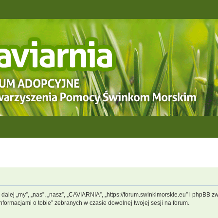
dalej „my”, „nas”, „nasz”, „CAVIARNIA”, „https://forum.swinkimorskie.eu” i phpBB 
informacjami o tobie” zebranych w czasie dowolnej twojej sesji na forum.