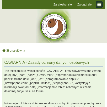
Zarejestruj się
Zaloguj się
Strona główna
CAVIARNIA - Zasady ochrony danych osobowych
Ten tekst opisuje, w jaki sposób „CAVIARNIA” i firmy stowarzyszone zwane
dalej „my”, „nas”, „nasz”, „CAVIARNIA”, „https://forum.swinkimorskie.eu” i
phpBB zwane dalej „oni”, „ich”, „oprogramowanie phpBB”,
„www.phpbb.com”, „phpBB Limited”, „Zespoły phpBB”, korzystają z
informacji zwanymi dalej „informacjami o tobie” zebranych w czasie
dowolnej twojej sesji na forum.
Informacje o tobie są zbierane na dwa sposoby. Po pierwsze, przeglądanie