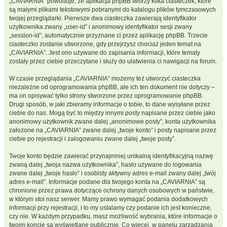
„CAVIARNIA” powoduje, że aplikacja phpBB tworzy kilka ciasteczek, które
są małymi plikami tekstowymi pobranymi do katalogu plików tymczasowych
twojej przeglądarki. Pierwsze dwa ciasteczka zawierają identyfikator
użytkownika zwany „user-id” i anonimowy identyfikator sesji zwany
„session-id”, automatycznie przyznane ci przez aplikację phpBB. Trzecie
ciasteczko zostanie utworzone, gdy przejrzysz chociaż jeden temat na
„CAVIARNIA”. Jest ono używane do zapisania informacji, które tematy
zostały przez ciebie przeczytane i służy do ułatwienia ci nawigacji na forum.
W czasie przeglądania „CAVIARNIA” możemy też utworzyć ciasteczka
niezależne od oprogramowania phpBB, ale ich ten dokument nie dotyczy –
ma on opisywać tylko strony stworzone przez oprogramowanie phpBB.
Drugi sposób, w jaki zbieramy informacje o tobie, to dane wysyłane przez
ciebie do nas. Mogą być to między innymi posty napisane przez ciebie jako
anonimowy użytkownik zwane dalej „anonimowe posty”, konta użytkownika
założone na „CAVIARNIA” zwane dalej „twoje konto” i posty napisane przez
ciebie po rejestracji i zalogowaniu zwane dalej „twoje posty”.
Twoje konto będzie zawierać przynajmniej unikalną identyfikacyjną nazwę
zwaną dalej „twoja nazwa użytkownika”, hasło używane do logowania
zwane dalej „twoje hasło” i osobisty aktywny adres e-mail zwany dalej „twój
adres e-mail”. Informacje podane dla twojego konta na „CAVIARNIA” są
chronione przez prawa dotyczące ochrony danych osobowych w państwie,
w którym stoi nasz serwer. Mamy prawo wymagać podania dodatkowych
informacji przy rejestracji, i to my ustalamy czy podanie ich jest konieczne,
czy nie. W każdym przypadku, masz możliwość wybrania, które informacje o
twoim koncie są wyświetlane publicznie. Co więcej, w panelu zarządzania