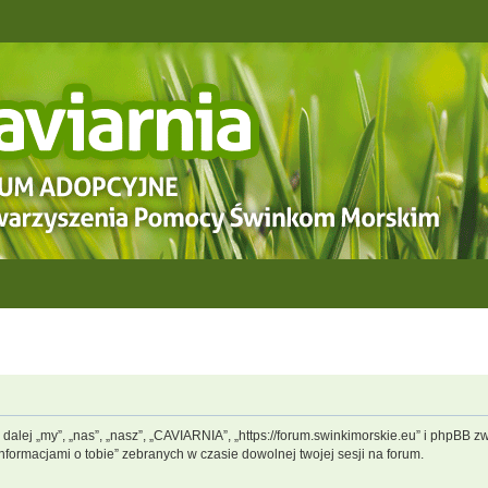
dalej „my”, „nas”, „nasz”, „CAVIARNIA”, „https://forum.swinkimorskie.eu” i phpBB 
informacjami o tobie” zebranych w czasie dowolnej twojej sesji na forum.