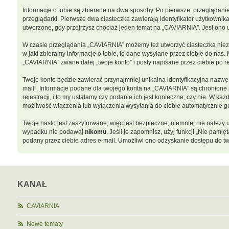
Informacje o tobie są zbierane na dwa sposoby. Po pierwsze, przeglądani
przeglądarki. Pierwsze dwa ciasteczka zawierają identyfikator użytkownika
utworzone, gdy przejrzysz chociaż jeden temat na „CAVIARNIA”. Jest ono uż
W czasie przeglądania „CAVIARNIA” możemy też utworzyć ciasteczka niez
w jaki zbieramy informacje o tobie, to dane wysyłane przez ciebie do na
„CAVIARNIA” zwane dalej „twoje konto” i posty napisane przez ciebie po rej
Twoje konto będzie zawierać przynajmniej unikalną identyfikacyjną nazwę 
mail”. Informacje podane dla twojego konta na „CAVIARNIA” są chronion
rejestracji, i to my ustalamy czy podanie ich jest konieczne, czy nie. W
możliwość włączenia lub wyłączenia wysyłania do ciebie automatycznie
Twoje hasło jest zaszyfrowane, więc jest bezpieczne, niemniej nie należ
wypadku nie podawaj
nikomu
. Jeśli je zapomnisz, użyj funkcji „Nie pam
podany przez ciebie adres e-mail. Umożliwi ono odzyskanie dostępu do tw
KANAŁ
CAVIARNIA
Nowe tematy