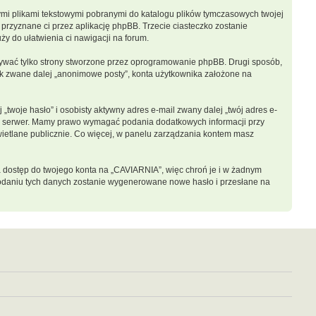
łymi plikami tekstowymi pobranymi do katalogu plików tymczasowych twojej
 przyznane ci przez aplikację phpBB. Trzecie ciasteczko zostanie
ży do ułatwienia ci nawigacji na forum.
ywać tylko strony stworzone przez oprogramowanie phpBB. Drugi sposób,
nik zwane dalej „anonimowe posty”, konta użytkownika założone na
twoje hasło” i osobisty aktywny adres e-mail zwany dalej „twój adres e-
sz serwer. Mamy prawo wymagać podania dodatkowych informacji przy
świetlane publicznie. Co więcej, w panelu zarządzania kontem masz
a dostęp do twojego konta na „CAVIARNIA”, więc chroń je i w żadnym
o podaniu tych danych zostanie wygenerowane nowe hasło i przesłane na