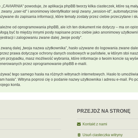
e „CAVIARNIA” powoduje, że aplikacja phpBB tworzy kilka ciasteczek, które są ma
 zwany „user-id” i anonimowy identyfikator sesji zwany „session-id”, automatycznie
ywane do zapisania informacji, które tematy zostały przez ciebie przeczytane i słu
ależne od oprogramowania phpBB, ale ich ten dokument nie dotyczy – ma on opis
s. Mogą być to między innymi posty napisane przez ciebie jako anonimowy użytkow
estracji i zalogowaniu zwane dalej „twoje posty”.
zwaną dalej „twoja nazwa użytkownika”, hasło używane do logowania zwane dalej „
e przez prawa dotyczące ochrony danych osobowych w państwie, w którym stoi na
 każdym przypadku, masz możliwość wybrania, które informacje o twoim koncie są wy
 generowanych przez oprogramowanie phpBB e-maili.
y używać tego samego hasła na różnych witrynach internetowych. Hasło to umożliwi
iętam hasła”. Witryna poprosi cię o podanie nazwy użytkownika i adresu e-mail. P
ojego konta.
PRZEJDŹ NA STRONĘ
Kontakt z nami
Usuń ciasteczka witryny