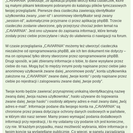
„CAVIARNIA” powoduje, że aplikacja phpBB tworzy kilka ciasteczek, które
są małymi plikami tekstowymi pobranymi do katalogu plików tymczasowych
twojej przeglądarki. Pierwsze dwa ciasteczka zawierają identyfikator
użytkownika zwany „user-id” i anonimowy identyfikator sesji zwany
„session-id”, automatycznie przyznane ci przez aplikację phpBB. Trzecie
ciasteczko zostanie utworzone, gdy przejrzysz chociaż jeden temat na
„CAVIARNIA”. Jest ono używane do zapisania informacji, które tematy
zostały przez ciebie przeczytane i służy do ułatwienia ci nawigacji na forum.
W czasie przeglądania „CAVIARNIA” możemy też utworzyć ciasteczka
niezależne od oprogramowania phpBB, ale ich ten dokument nie dotyczy –
ma on opisywać tylko strony stworzone przez oprogramowanie phpBB.
Drugi sposób, w jaki zbieramy informacje o tobie, to dane wysyłane przez
ciebie do nas. Mogą być to między innymi posty napisane przez ciebie jako
anonimowy użytkownik zwane dalej „anonimowe posty”, konta użytkownika
założone na „CAVIARNIA” zwane dalej „twoje konto” i posty napisane przez
ciebie po rejestracji i zalogowaniu zwane dalej „twoje posty”.
Twoje konto będzie zawierać przynajmniej unikalną identyfikacyjną nazwę
zwaną dalej „twoja nazwa użytkownika”, hasło używane do logowania
zwane dalej „twoje hasło” i osobisty aktywny adres e-mail zwany dalej „twój
adres e-mail”. Informacje podane dla twojego konta na „CAVIARNIA” są
chronione przez prawa dotyczące ochrony danych osobowych w państwie,
w którym stoi nasz serwer. Mamy prawo wymagać podania dodatkowych
informacji przy rejestracji, i to my ustalamy czy podanie ich jest konieczne,
czy nie. W każdym przypadku, masz możliwość wybrania, które informacje o
twoim koncie są wyświetlane publicznie. Co więcej, w panelu zarządzania