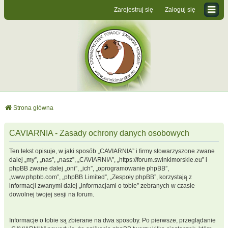
Zarejestruj się
Zaloguj się
Strona główna
CAVIARNIA - Zasady ochrony danych osobowych
Ten tekst opisuje, w jaki sposób „CAVIARNIA” i firmy stowarzyszone zwane
dalej „my”, „nas”, „nasz”, „CAVIARNIA”, „https://forum.swinkimorskie.eu” i
phpBB zwane dalej „oni”, „ich”, „oprogramowanie phpBB”,
„www.phpbb.com”, „phpBB Limited”, „Zespoły phpBB”, korzystają z
informacji zwanymi dalej „informacjami o tobie” zebranych w czasie
dowolnej twojej sesji na forum.
Informacje o tobie są zbierane na dwa sposoby. Po pierwsze, przeglądanie