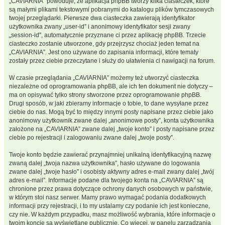
„CAVIARNIA” powoduje, że aplikacja phpBB tworzy kilka ciasteczek, które
są małymi plikami tekstowymi pobranymi do katalogu plików tymczasowych
twojej przeglądarki. Pierwsze dwa ciasteczka zawierają identyfikator
użytkownika zwany „user-id” i anonimowy identyfikator sesji zwany
„session-id”, automatycznie przyznane ci przez aplikację phpBB. Trzecie
ciasteczko zostanie utworzone, gdy przejrzysz chociaż jeden temat na
„CAVIARNIA”. Jest ono używane do zapisania informacji, które tematy
zostały przez ciebie przeczytane i służy do ułatwienia ci nawigacji na forum.
W czasie przeglądania „CAVIARNIA” możemy też utworzyć ciasteczka
niezależne od oprogramowania phpBB, ale ich ten dokument nie dotyczy –
ma on opisywać tylko strony stworzone przez oprogramowanie phpBB.
Drugi sposób, w jaki zbieramy informacje o tobie, to dane wysyłane przez
ciebie do nas. Mogą być to między innymi posty napisane przez ciebie jako
anonimowy użytkownik zwane dalej „anonimowe posty”, konta użytkownika
założone na „CAVIARNIA” zwane dalej „twoje konto” i posty napisane przez
ciebie po rejestracji i zalogowaniu zwane dalej „twoje posty”.
Twoje konto będzie zawierać przynajmniej unikalną identyfikacyjną nazwę
zwaną dalej „twoja nazwa użytkownika”, hasło używane do logowania
zwane dalej „twoje hasło” i osobisty aktywny adres e-mail zwany dalej „twój
adres e-mail”. Informacje podane dla twojego konta na „CAVIARNIA” są
chronione przez prawa dotyczące ochrony danych osobowych w państwie,
w którym stoi nasz serwer. Mamy prawo wymagać podania dodatkowych
informacji przy rejestracji, i to my ustalamy czy podanie ich jest konieczne,
czy nie. W każdym przypadku, masz możliwość wybrania, które informacje o
twoim koncie są wyświetlane publicznie. Co więcej, w panelu zarządzania