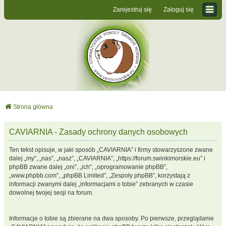
Zarejestruj się
Zaloguj się
Strona główna
CAVIARNIA - Zasady ochrony danych osobowych
Ten tekst opisuje, w jaki sposób „CAVIARNIA” i firmy stowarzyszone zwane
dalej „my”, „nas”, „nasz”, „CAVIARNIA”, „https://forum.swinkimorskie.eu” i
phpBB zwane dalej „oni”, „ich”, „oprogramowanie phpBB”,
„www.phpbb.com”, „phpBB Limited”, „Zespoły phpBB”, korzystają z
informacji zwanymi dalej „informacjami o tobie” zebranych w czasie
dowolnej twojej sesji na forum.
Informacje o tobie są zbierane na dwa sposoby. Po pierwsze, przeglądanie