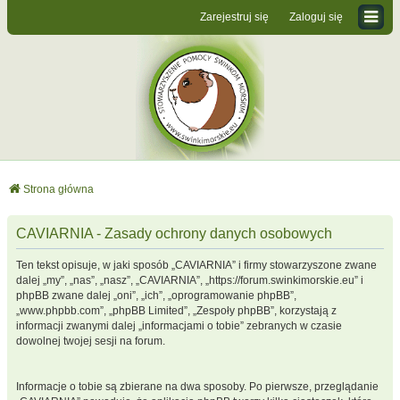
Zarejestruj się
Zaloguj się
Strona główna
CAVIARNIA - Zasady ochrony danych osobowych
Ten tekst opisuje, w jaki sposób „CAVIARNIA” i firmy stowarzyszone zwane
dalej „my”, „nas”, „nasz”, „CAVIARNIA”, „https://forum.swinkimorskie.eu” i
phpBB zwane dalej „oni”, „ich”, „oprogramowanie phpBB”,
„www.phpbb.com”, „phpBB Limited”, „Zespoły phpBB”, korzystają z
informacji zwanymi dalej „informacjami o tobie” zebranych w czasie
dowolnej twojej sesji na forum.
Informacje o tobie są zbierane na dwa sposoby. Po pierwsze, przeglądanie