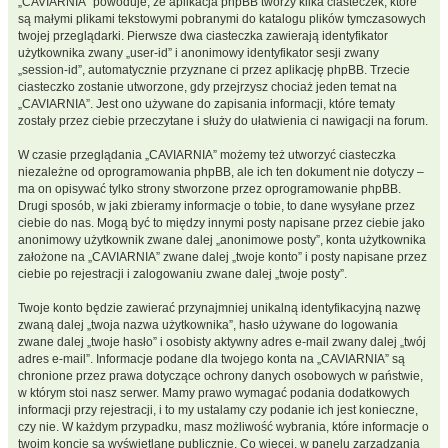
„CAVIARNIA” powoduje, że aplikacja phpBB tworzy kilka ciasteczek, które
są małymi plikami tekstowymi pobranymi do katalogu plików tymczasowych
twojej przeglądarki. Pierwsze dwa ciasteczka zawierają identyfikator
użytkownika zwany „user-id” i anonimowy identyfikator sesji zwany
„session-id”, automatycznie przyznane ci przez aplikację phpBB. Trzecie
ciasteczko zostanie utworzone, gdy przejrzysz chociaż jeden temat na
„CAVIARNIA”. Jest ono używane do zapisania informacji, które tematy
zostały przez ciebie przeczytane i służy do ułatwienia ci nawigacji na forum.
W czasie przeglądania „CAVIARNIA” możemy też utworzyć ciasteczka
niezależne od oprogramowania phpBB, ale ich ten dokument nie dotyczy –
ma on opisywać tylko strony stworzone przez oprogramowanie phpBB.
Drugi sposób, w jaki zbieramy informacje o tobie, to dane wysyłane przez
ciebie do nas. Mogą być to między innymi posty napisane przez ciebie jako
anonimowy użytkownik zwane dalej „anonimowe posty”, konta użytkownika
założone na „CAVIARNIA” zwane dalej „twoje konto” i posty napisane przez
ciebie po rejestracji i zalogowaniu zwane dalej „twoje posty”.
Twoje konto będzie zawierać przynajmniej unikalną identyfikacyjną nazwę
zwaną dalej „twoja nazwa użytkownika”, hasło używane do logowania
zwane dalej „twoje hasło” i osobisty aktywny adres e-mail zwany dalej „twój
adres e-mail”. Informacje podane dla twojego konta na „CAVIARNIA” są
chronione przez prawa dotyczące ochrony danych osobowych w państwie,
w którym stoi nasz serwer. Mamy prawo wymagać podania dodatkowych
informacji przy rejestracji, i to my ustalamy czy podanie ich jest konieczne,
czy nie. W każdym przypadku, masz możliwość wybrania, które informacje o
twoim koncie są wyświetlane publicznie. Co więcej, w panelu zarządzania