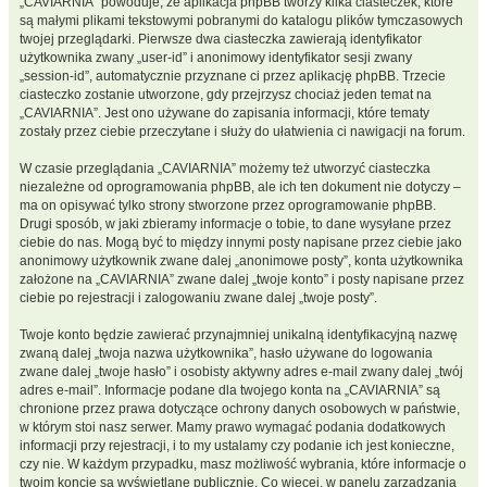
„CAVIARNIA” powoduje, że aplikacja phpBB tworzy kilka ciasteczek, które
są małymi plikami tekstowymi pobranymi do katalogu plików tymczasowych
twojej przeglądarki. Pierwsze dwa ciasteczka zawierają identyfikator
użytkownika zwany „user-id” i anonimowy identyfikator sesji zwany
„session-id”, automatycznie przyznane ci przez aplikację phpBB. Trzecie
ciasteczko zostanie utworzone, gdy przejrzysz chociaż jeden temat na
„CAVIARNIA”. Jest ono używane do zapisania informacji, które tematy
zostały przez ciebie przeczytane i służy do ułatwienia ci nawigacji na forum.
W czasie przeglądania „CAVIARNIA” możemy też utworzyć ciasteczka
niezależne od oprogramowania phpBB, ale ich ten dokument nie dotyczy –
ma on opisywać tylko strony stworzone przez oprogramowanie phpBB.
Drugi sposób, w jaki zbieramy informacje o tobie, to dane wysyłane przez
ciebie do nas. Mogą być to między innymi posty napisane przez ciebie jako
anonimowy użytkownik zwane dalej „anonimowe posty”, konta użytkownika
założone na „CAVIARNIA” zwane dalej „twoje konto” i posty napisane przez
ciebie po rejestracji i zalogowaniu zwane dalej „twoje posty”.
Twoje konto będzie zawierać przynajmniej unikalną identyfikacyjną nazwę
zwaną dalej „twoja nazwa użytkownika”, hasło używane do logowania
zwane dalej „twoje hasło” i osobisty aktywny adres e-mail zwany dalej „twój
adres e-mail”. Informacje podane dla twojego konta na „CAVIARNIA” są
chronione przez prawa dotyczące ochrony danych osobowych w państwie,
w którym stoi nasz serwer. Mamy prawo wymagać podania dodatkowych
informacji przy rejestracji, i to my ustalamy czy podanie ich jest konieczne,
czy nie. W każdym przypadku, masz możliwość wybrania, które informacje o
twoim koncie są wyświetlane publicznie. Co więcej, w panelu zarządzania