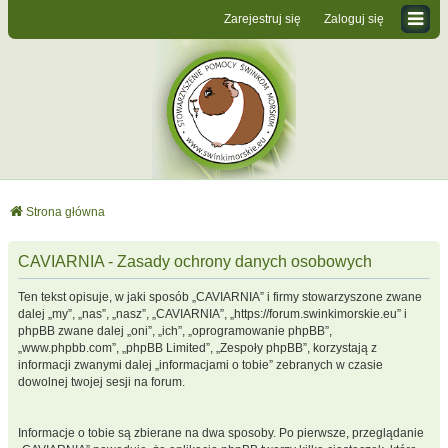
Zarejestruj się
Zaloguj się
Strona główna
CAVIARNIA - Zasady ochrony danych osobowych
Ten tekst opisuje, w jaki sposób „CAVIARNIA” i firmy stowarzyszone zwane
dalej „my”, „nas”, „nasz”, „CAVIARNIA”, „https://forum.swinkimorskie.eu” i
phpBB zwane dalej „oni”, „ich”, „oprogramowanie phpBB”,
„www.phpbb.com”, „phpBB Limited”, „Zespoły phpBB”, korzystają z
informacji zwanymi dalej „informacjami o tobie” zebranych w czasie
dowolnej twojej sesji na forum.
Informacje o tobie są zbierane na dwa sposoby. Po pierwsze, przeglądanie