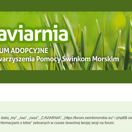
dalej „my”, „nas”, „nasz”, „CAVIARNIA”, „https://forum.swinkimorskie.eu” i phpBB 
informacjami o tobie” zebranych w czasie dowolnej twojej sesji na forum.