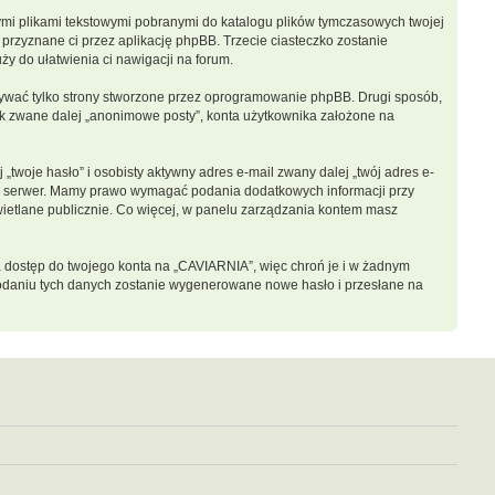
łymi plikami tekstowymi pobranymi do katalogu plików tymczasowych twojej
 przyznane ci przez aplikację phpBB. Trzecie ciasteczko zostanie
ży do ułatwienia ci nawigacji na forum.
ywać tylko strony stworzone przez oprogramowanie phpBB. Drugi sposób,
nik zwane dalej „anonimowe posty”, konta użytkownika założone na
twoje hasło” i osobisty aktywny adres e-mail zwany dalej „twój adres e-
sz serwer. Mamy prawo wymagać podania dodatkowych informacji przy
świetlane publicznie. Co więcej, w panelu zarządzania kontem masz
a dostęp do twojego konta na „CAVIARNIA”, więc chroń je i w żadnym
o podaniu tych danych zostanie wygenerowane nowe hasło i przesłane na