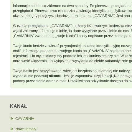
Informacje o tobie są zbierane na dwa sposoby. Po pierwsze, przeglądani
przeglądarki. Pierwsze dwa ciasteczka zawierają identyfikator użytkownika
utworzone, gdy przejrzysz chociaż jeden temat na „CAVIARNIA”. Jest ono uż
W czasie przeglądania „CAVIARNIA” możemy też utworzyć ciasteczka niez
w jaki zbieramy informacje o tobie, to dane wysyłane przez ciebie do na
„CAVIARNIA” zwane dalej „twoje konto” i posty napisane przez ciebie po rej
Twoje konto będzie zawierać przynajmniej unikalną identyfikacyjną nazwę 
mail”. Informacje podane dla twojego konta na „CAVIARNIA” są chronion
rejestracji, i to my ustalamy czy podanie ich jest konieczne, czy nie. W
możliwość włączenia lub wyłączenia wysyłania do ciebie automatycznie
Twoje hasło jest zaszyfrowane, więc jest bezpieczne, niemniej nie należ
wypadku nie podawaj
nikomu
. Jeśli je zapomnisz, użyj funkcji „Nie pam
podany przez ciebie adres e-mail. Umożliwi ono odzyskanie dostępu do tw
KANAŁ
CAVIARNIA
Nowe tematy