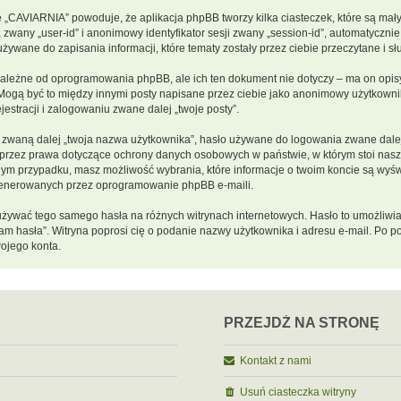
e „CAVIARNIA” powoduje, że aplikacja phpBB tworzy kilka ciasteczek, które są ma
 zwany „user-id” i anonimowy identyfikator sesji zwany „session-id”, automatycznie
ywane do zapisania informacji, które tematy zostały przez ciebie przeczytane i słu
ależne od oprogramowania phpBB, ale ich ten dokument nie dotyczy – ma on opis
s. Mogą być to między innymi posty napisane przez ciebie jako anonimowy użytkow
estracji i zalogowaniu zwane dalej „twoje posty”.
zwaną dalej „twoja nazwa użytkownika”, hasło używane do logowania zwane dalej „
e przez prawa dotyczące ochrony danych osobowych w państwie, w którym stoi na
 każdym przypadku, masz możliwość wybrania, które informacje o twoim koncie są wy
 generowanych przez oprogramowanie phpBB e-maili.
y używać tego samego hasła na różnych witrynach internetowych. Hasło to umożliwi
iętam hasła”. Witryna poprosi cię o podanie nazwy użytkownika i adresu e-mail. P
ojego konta.
PRZEJDŹ NA STRONĘ
Kontakt z nami
Usuń ciasteczka witryny