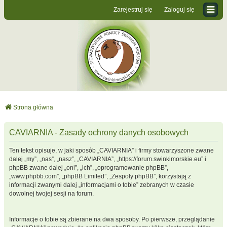
Zarejestruj się
Zaloguj się
Strona główna
CAVIARNIA - Zasady ochrony danych osobowych
Ten tekst opisuje, w jaki sposób „CAVIARNIA” i firmy stowarzyszone zwane
dalej „my”, „nas”, „nasz”, „CAVIARNIA”, „https://forum.swinkimorskie.eu” i
phpBB zwane dalej „oni”, „ich”, „oprogramowanie phpBB”,
„www.phpbb.com”, „phpBB Limited”, „Zespoły phpBB”, korzystają z
informacji zwanymi dalej „informacjami o tobie” zebranych w czasie
dowolnej twojej sesji na forum.
Informacje o tobie są zbierane na dwa sposoby. Po pierwsze, przeglądanie