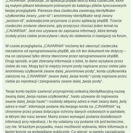
„CAVIARNIA” powoduje, że aplikacja phpBB tworzy kilka ciasteczek, które
są małymi plikami tekstowymi pobranymi do katalogu plików tymczasowych
twojej przeglądarki. Pierwsze dwa ciasteczka zawierają identyfikator
użytkownika zwany „user-id” i anonimowy identyfikator sesji zwany
„session-id”, automatycznie przyznane ci przez aplikację phpBB. Trzecie
ciasteczko zostanie utworzone, gdy przejrzysz chociaż jeden temat na
„CAVIARNIA”. Jest ono używane do zapisania informacji, które tematy
zostały przez ciebie przeczytane i służy do ułatwienia ci nawigacji na forum.
W czasie przeglądania „CAVIARNIA” możemy też utworzyć ciasteczka
niezależne od oprogramowania phpBB, ale ich ten dokument nie dotyczy –
ma on opisywać tylko strony stworzone przez oprogramowanie phpBB.
Drugi sposób, w jaki zbieramy informacje o tobie, to dane wysyłane przez
ciebie do nas. Mogą być to między innymi posty napisane przez ciebie jako
anonimowy użytkownik zwane dalej „anonimowe posty”, konta użytkownika
założone na „CAVIARNIA” zwane dalej „twoje konto” i posty napisane przez
ciebie po rejestracji i zalogowaniu zwane dalej „twoje posty”.
Twoje konto będzie zawierać przynajmniej unikalną identyfikacyjną nazwę
zwaną dalej „twoja nazwa użytkownika”, hasło używane do logowania
zwane dalej „twoje hasło” i osobisty aktywny adres e-mail zwany dalej „twój
adres e-mail”. Informacje podane dla twojego konta na „CAVIARNIA” są
chronione przez prawa dotyczące ochrony danych osobowych w państwie,
w którym stoi nasz serwer. Mamy prawo wymagać podania dodatkowych
informacji przy rejestracji, i to my ustalamy czy podanie ich jest konieczne,
czy nie. W każdym przypadku, masz możliwość wybrania, które informacje o
twoim koncie są wyświetlane publicznie. Co więcej, w panelu zarządzania