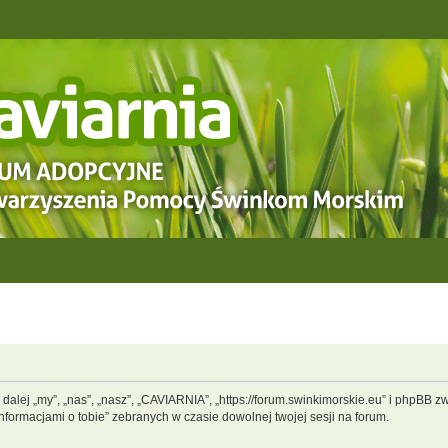
dalej „my”, „nas”, „nasz”, „CAVIARNIA”, „https://forum.swinkimorskie.eu” i phpBB 
informacjami o tobie” zebranych w czasie dowolnej twojej sesji na forum.