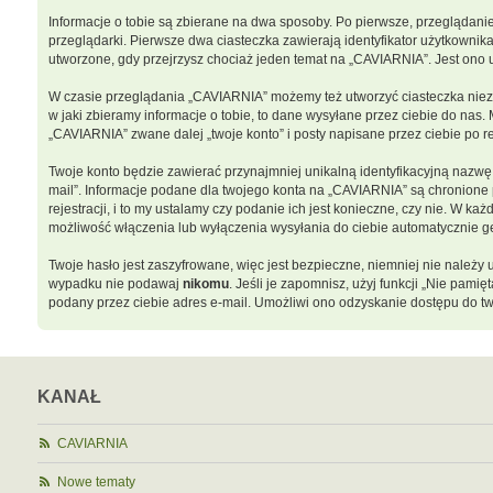
Informacje o tobie są zbierane na dwa sposoby. Po pierwsze, przeglądani
przeglądarki. Pierwsze dwa ciasteczka zawierają identyfikator użytkownika
utworzone, gdy przejrzysz chociaż jeden temat na „CAVIARNIA”. Jest ono uż
W czasie przeglądania „CAVIARNIA” możemy też utworzyć ciasteczka niez
w jaki zbieramy informacje o tobie, to dane wysyłane przez ciebie do na
„CAVIARNIA” zwane dalej „twoje konto” i posty napisane przez ciebie po rej
Twoje konto będzie zawierać przynajmniej unikalną identyfikacyjną nazwę 
mail”. Informacje podane dla twojego konta na „CAVIARNIA” są chronion
rejestracji, i to my ustalamy czy podanie ich jest konieczne, czy nie. W
możliwość włączenia lub wyłączenia wysyłania do ciebie automatycznie
Twoje hasło jest zaszyfrowane, więc jest bezpieczne, niemniej nie należ
wypadku nie podawaj
nikomu
. Jeśli je zapomnisz, użyj funkcji „Nie pam
podany przez ciebie adres e-mail. Umożliwi ono odzyskanie dostępu do tw
KANAŁ
CAVIARNIA
Nowe tematy