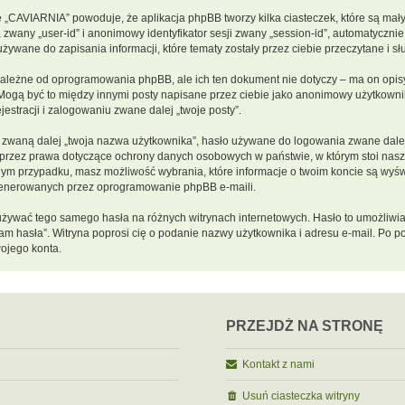
e „CAVIARNIA” powoduje, że aplikacja phpBB tworzy kilka ciasteczek, które są ma
 zwany „user-id” i anonimowy identyfikator sesji zwany „session-id”, automatycznie
ywane do zapisania informacji, które tematy zostały przez ciebie przeczytane i słu
ależne od oprogramowania phpBB, ale ich ten dokument nie dotyczy – ma on opis
s. Mogą być to między innymi posty napisane przez ciebie jako anonimowy użytkow
estracji i zalogowaniu zwane dalej „twoje posty”.
zwaną dalej „twoja nazwa użytkownika”, hasło używane do logowania zwane dalej „
e przez prawa dotyczące ochrony danych osobowych w państwie, w którym stoi na
 każdym przypadku, masz możliwość wybrania, które informacje o twoim koncie są wy
 generowanych przez oprogramowanie phpBB e-maili.
y używać tego samego hasła na różnych witrynach internetowych. Hasło to umożliwi
iętam hasła”. Witryna poprosi cię o podanie nazwy użytkownika i adresu e-mail. P
ojego konta.
PRZEJDŹ NA STRONĘ
Kontakt z nami
Usuń ciasteczka witryny