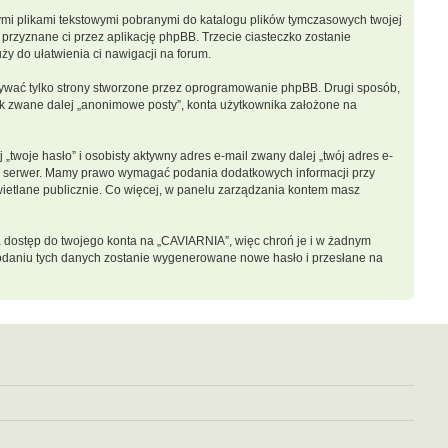
łymi plikami tekstowymi pobranymi do katalogu plików tymczasowych twojej
 przyznane ci przez aplikację phpBB. Trzecie ciasteczko zostanie
ży do ułatwienia ci nawigacji na forum.
ywać tylko strony stworzone przez oprogramowanie phpBB. Drugi sposób,
nik zwane dalej „anonimowe posty”, konta użytkownika założone na
twoje hasło” i osobisty aktywny adres e-mail zwany dalej „twój adres e-
sz serwer. Mamy prawo wymagać podania dodatkowych informacji przy
świetlane publicznie. Co więcej, w panelu zarządzania kontem masz
a dostęp do twojego konta na „CAVIARNIA”, więc chroń je i w żadnym
o podaniu tych danych zostanie wygenerowane nowe hasło i przesłane na