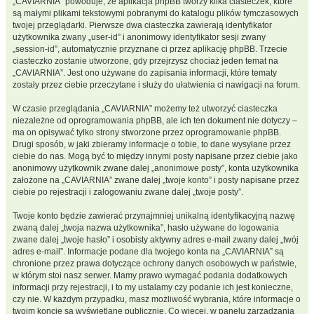
„CAVIARNIA” powoduje, że aplikacja phpBB tworzy kilka ciasteczek, które
są małymi plikami tekstowymi pobranymi do katalogu plików tymczasowych
twojej przeglądarki. Pierwsze dwa ciasteczka zawierają identyfikator
użytkownika zwany „user-id” i anonimowy identyfikator sesji zwany
„session-id”, automatycznie przyznane ci przez aplikację phpBB. Trzecie
ciasteczko zostanie utworzone, gdy przejrzysz chociaż jeden temat na
„CAVIARNIA”. Jest ono używane do zapisania informacji, które tematy
zostały przez ciebie przeczytane i służy do ułatwienia ci nawigacji na forum.
W czasie przeglądania „CAVIARNIA” możemy też utworzyć ciasteczka
niezależne od oprogramowania phpBB, ale ich ten dokument nie dotyczy –
ma on opisywać tylko strony stworzone przez oprogramowanie phpBB.
Drugi sposób, w jaki zbieramy informacje o tobie, to dane wysyłane przez
ciebie do nas. Mogą być to między innymi posty napisane przez ciebie jako
anonimowy użytkownik zwane dalej „anonimowe posty”, konta użytkownika
założone na „CAVIARNIA” zwane dalej „twoje konto” i posty napisane przez
ciebie po rejestracji i zalogowaniu zwane dalej „twoje posty”.
Twoje konto będzie zawierać przynajmniej unikalną identyfikacyjną nazwę
zwaną dalej „twoja nazwa użytkownika”, hasło używane do logowania
zwane dalej „twoje hasło” i osobisty aktywny adres e-mail zwany dalej „twój
adres e-mail”. Informacje podane dla twojego konta na „CAVIARNIA” są
chronione przez prawa dotyczące ochrony danych osobowych w państwie,
w którym stoi nasz serwer. Mamy prawo wymagać podania dodatkowych
informacji przy rejestracji, i to my ustalamy czy podanie ich jest konieczne,
czy nie. W każdym przypadku, masz możliwość wybrania, które informacje o
twoim koncie są wyświetlane publicznie. Co więcej, w panelu zarządzania