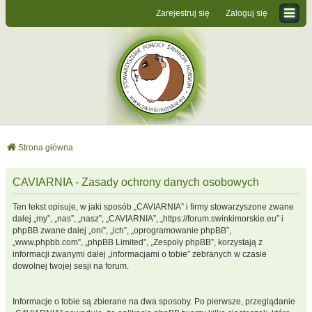
Zarejestruj się
Zaloguj się
Strona główna
CAVIARNIA - Zasady ochrony danych osobowych
Ten tekst opisuje, w jaki sposób „CAVIARNIA” i firmy stowarzyszone zwane
dalej „my”, „nas”, „nasz”, „CAVIARNIA”, „https://forum.swinkimorskie.eu” i
phpBB zwane dalej „oni”, „ich”, „oprogramowanie phpBB”,
„www.phpbb.com”, „phpBB Limited”, „Zespoły phpBB”, korzystają z
informacji zwanymi dalej „informacjami o tobie” zebranych w czasie
dowolnej twojej sesji na forum.
Informacje o tobie są zbierane na dwa sposoby. Po pierwsze, przeglądanie