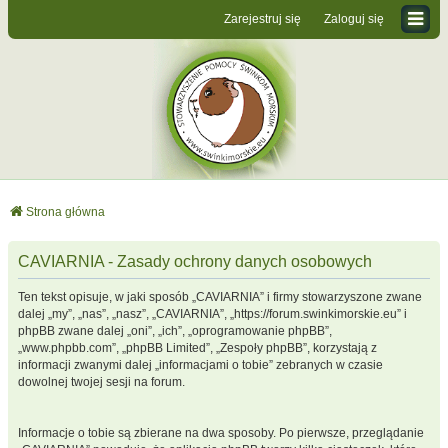
Zarejestruj się
Zaloguj się
Strona główna
CAVIARNIA - Zasady ochrony danych osobowych
Ten tekst opisuje, w jaki sposób „CAVIARNIA” i firmy stowarzyszone zwane
dalej „my”, „nas”, „nasz”, „CAVIARNIA”, „https://forum.swinkimorskie.eu” i
phpBB zwane dalej „oni”, „ich”, „oprogramowanie phpBB”,
„www.phpbb.com”, „phpBB Limited”, „Zespoły phpBB”, korzystają z
informacji zwanymi dalej „informacjami o tobie” zebranych w czasie
dowolnej twojej sesji na forum.
Informacje o tobie są zbierane na dwa sposoby. Po pierwsze, przeglądanie