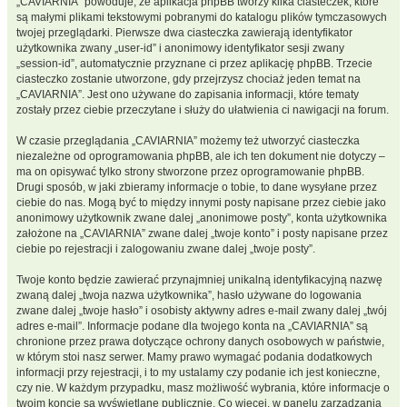
„CAVIARNIA” powoduje, że aplikacja phpBB tworzy kilka ciasteczek, które
są małymi plikami tekstowymi pobranymi do katalogu plików tymczasowych
twojej przeglądarki. Pierwsze dwa ciasteczka zawierają identyfikator
użytkownika zwany „user-id” i anonimowy identyfikator sesji zwany
„session-id”, automatycznie przyznane ci przez aplikację phpBB. Trzecie
ciasteczko zostanie utworzone, gdy przejrzysz chociaż jeden temat na
„CAVIARNIA”. Jest ono używane do zapisania informacji, które tematy
zostały przez ciebie przeczytane i służy do ułatwienia ci nawigacji na forum.
W czasie przeglądania „CAVIARNIA” możemy też utworzyć ciasteczka
niezależne od oprogramowania phpBB, ale ich ten dokument nie dotyczy –
ma on opisywać tylko strony stworzone przez oprogramowanie phpBB.
Drugi sposób, w jaki zbieramy informacje o tobie, to dane wysyłane przez
ciebie do nas. Mogą być to między innymi posty napisane przez ciebie jako
anonimowy użytkownik zwane dalej „anonimowe posty”, konta użytkownika
założone na „CAVIARNIA” zwane dalej „twoje konto” i posty napisane przez
ciebie po rejestracji i zalogowaniu zwane dalej „twoje posty”.
Twoje konto będzie zawierać przynajmniej unikalną identyfikacyjną nazwę
zwaną dalej „twoja nazwa użytkownika”, hasło używane do logowania
zwane dalej „twoje hasło” i osobisty aktywny adres e-mail zwany dalej „twój
adres e-mail”. Informacje podane dla twojego konta na „CAVIARNIA” są
chronione przez prawa dotyczące ochrony danych osobowych w państwie,
w którym stoi nasz serwer. Mamy prawo wymagać podania dodatkowych
informacji przy rejestracji, i to my ustalamy czy podanie ich jest konieczne,
czy nie. W każdym przypadku, masz możliwość wybrania, które informacje o
twoim koncie są wyświetlane publicznie. Co więcej, w panelu zarządzania