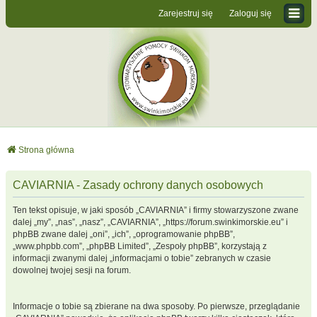
Zarejestruj się
Zaloguj się
Strona główna
CAVIARNIA - Zasady ochrony danych osobowych
Ten tekst opisuje, w jaki sposób „CAVIARNIA” i firmy stowarzyszone zwane
dalej „my”, „nas”, „nasz”, „CAVIARNIA”, „https://forum.swinkimorskie.eu” i
phpBB zwane dalej „oni”, „ich”, „oprogramowanie phpBB”,
„www.phpbb.com”, „phpBB Limited”, „Zespoły phpBB”, korzystają z
informacji zwanymi dalej „informacjami o tobie” zebranych w czasie
dowolnej twojej sesji na forum.
Informacje o tobie są zbierane na dwa sposoby. Po pierwsze, przeglądanie