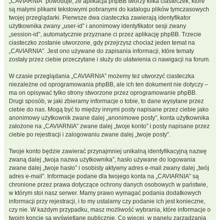
„CAVIARNIA” powoduje, że aplikacja phpBB tworzy kilka ciasteczek, które
są małymi plikami tekstowymi pobranymi do katalogu plików tymczasowych
twojej przeglądarki. Pierwsze dwa ciasteczka zawierają identyfikator
użytkownika zwany „user-id” i anonimowy identyfikator sesji zwany
„session-id”, automatycznie przyznane ci przez aplikację phpBB. Trzecie
ciasteczko zostanie utworzone, gdy przejrzysz chociaż jeden temat na
„CAVIARNIA”. Jest ono używane do zapisania informacji, które tematy
zostały przez ciebie przeczytane i służy do ułatwienia ci nawigacji na forum.
W czasie przeglądania „CAVIARNIA” możemy też utworzyć ciasteczka
niezależne od oprogramowania phpBB, ale ich ten dokument nie dotyczy –
ma on opisywać tylko strony stworzone przez oprogramowanie phpBB.
Drugi sposób, w jaki zbieramy informacje o tobie, to dane wysyłane przez
ciebie do nas. Mogą być to między innymi posty napisane przez ciebie jako
anonimowy użytkownik zwane dalej „anonimowe posty”, konta użytkownika
założone na „CAVIARNIA” zwane dalej „twoje konto” i posty napisane przez
ciebie po rejestracji i zalogowaniu zwane dalej „twoje posty”.
Twoje konto będzie zawierać przynajmniej unikalną identyfikacyjną nazwę
zwaną dalej „twoja nazwa użytkownika”, hasło używane do logowania
zwane dalej „twoje hasło” i osobisty aktywny adres e-mail zwany dalej „twój
adres e-mail”. Informacje podane dla twojego konta na „CAVIARNIA” są
chronione przez prawa dotyczące ochrony danych osobowych w państwie,
w którym stoi nasz serwer. Mamy prawo wymagać podania dodatkowych
informacji przy rejestracji, i to my ustalamy czy podanie ich jest konieczne,
czy nie. W każdym przypadku, masz możliwość wybrania, które informacje o
twoim koncie są wyświetlane publicznie. Co więcej, w panelu zarządzania