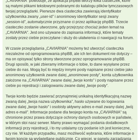
„CAVIARNIA” powoduje, że aplikacja phpBB tworzy kilka ciasteczek, które
są małymi plikami tekstowymi pobranymi do katalogu plików tymczasowych
twojej przeglądarki. Pierwsze dwa ciasteczka zawierają identyfikator
użytkownika zwany „user-id” i anonimowy identyfikator sesji zwany
„session-id”, automatycznie przyznane ci przez aplikację phpBB. Trzecie
ciasteczko zostanie utworzone, gdy przejrzysz chociaż jeden temat na
„CAVIARNIA”. Jest ono używane do zapisania informacji, które tematy
zostały przez ciebie przeczytane i służy do ułatwienia ci nawigacji na forum.
W czasie przeglądania „CAVIARNIA” możemy też utworzyć ciasteczka
niezależne od oprogramowania phpBB, ale ich ten dokument nie dotyczy –
ma on opisywać tylko strony stworzone przez oprogramowanie phpBB.
Drugi sposób, w jaki zbieramy informacje o tobie, to dane wysyłane przez
ciebie do nas. Mogą być to między innymi posty napisane przez ciebie jako
anonimowy użytkownik zwane dalej „anonimowe posty”, konta użytkownika
założone na „CAVIARNIA” zwane dalej „twoje konto” i posty napisane przez
ciebie po rejestracji i zalogowaniu zwane dalej „twoje posty”.
Twoje konto będzie zawierać przynajmniej unikalną identyfikacyjną nazwę
zwaną dalej „twoja nazwa użytkownika”, hasło używane do logowania
zwane dalej „twoje hasło” i osobisty aktywny adres e-mail zwany dalej „twój
adres e-mail”. Informacje podane dla twojego konta na „CAVIARNIA” są
chronione przez prawa dotyczące ochrony danych osobowych w państwie,
w którym stoi nasz serwer. Mamy prawo wymagać podania dodatkowych
informacji przy rejestracji, i to my ustalamy czy podanie ich jest konieczne,
czy nie. W każdym przypadku, masz możliwość wybrania, które informacje o
twoim koncie są wyświetlane publicznie. Co więcej, w panelu zarządzania