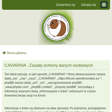
Zarejestruj się
Zaloguj się
Strona główna
CAVIARNIA - Zasady ochrony danych osobowych
Ten tekst opisuje, w jaki sposób „CAVIARNIA” i firmy stowarzyszone zwane
dalej „my”, „nas”, „nasz”, „CAVIARNIA”, „https://forum.swinkimorskie.eu” i
phpBB zwane dalej „oni”, „ich”, „oprogramowanie phpBB”,
„www.phpbb.com”, „phpBB Limited”, „Zespoły phpBB”, korzystają z
informacji zwanymi dalej „informacjami o tobie” zebranych w czasie
dowolnej twojej sesji na forum.
Informacje o tobie są zbierane na dwa sposoby. Po pierwsze, przeglądanie