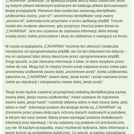
„CAVIARNIA” powoduje, że aplikacja phpBB tworzy kilka ciasteczek, które
są małymi plikami tekstowymi pobranymi do katalogu plików tymczasowych
twojej przeglądarki. Pierwsze dwa ciasteczka zawierają identyfikator
użytkownika zwany „user-id” i anonimowy identyfikator sesji zwany
„session-id”, automatycznie przyznane ci przez aplikację phpBB. Trzecie
ciasteczko zostanie utworzone, gdy przejrzysz chociaż jeden temat na
„CAVIARNIA”. Jest ono używane do zapisania informacji, które tematy
zostały przez ciebie przeczytane i służy do ułatwienia ci nawigacji na forum.
W czasie przeglądania „CAVIARNIA” możemy też utworzyć ciasteczka
niezależne od oprogramowania phpBB, ale ich ten dokument nie dotyczy –
ma on opisywać tylko strony stworzone przez oprogramowanie phpBB.
Drugi sposób, w jaki zbieramy informacje o tobie, to dane wysyłane przez
ciebie do nas. Mogą być to między innymi posty napisane przez ciebie jako
anonimowy użytkownik zwane dalej „anonimowe posty”, konta użytkownika
założone na „CAVIARNIA” zwane dalej „twoje konto” i posty napisane przez
ciebie po rejestracji i zalogowaniu zwane dalej „twoje posty”.
Twoje konto będzie zawierać przynajmniej unikalną identyfikacyjną nazwę
zwaną dalej „twoja nazwa użytkownika”, hasło używane do logowania
zwane dalej „twoje hasło” i osobisty aktywny adres e-mail zwany dalej „twój
adres e-mail”. Informacje podane dla twojego konta na „CAVIARNIA” są
chronione przez prawa dotyczące ochrony danych osobowych w państwie,
w którym stoi nasz serwer. Mamy prawo wymagać podania dodatkowych
informacji przy rejestracji, i to my ustalamy czy podanie ich jest konieczne,
czy nie. W każdym przypadku, masz możliwość wybrania, które informacje o
twoim koncie są wyświetlane publicznie. Co więcej, w panelu zarządzania