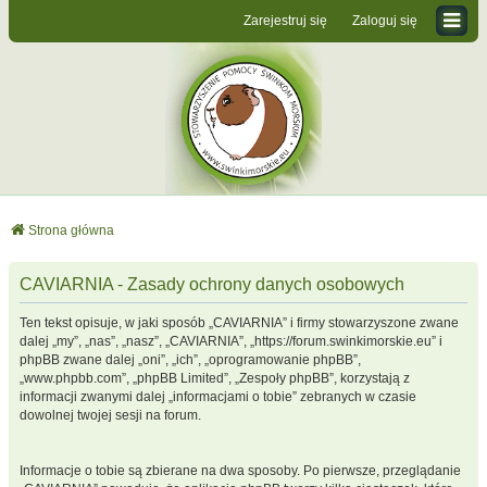
Zarejestruj się
Zaloguj się
Strona główna
CAVIARNIA - Zasady ochrony danych osobowych
Ten tekst opisuje, w jaki sposób „CAVIARNIA” i firmy stowarzyszone zwane
dalej „my”, „nas”, „nasz”, „CAVIARNIA”, „https://forum.swinkimorskie.eu” i
phpBB zwane dalej „oni”, „ich”, „oprogramowanie phpBB”,
„www.phpbb.com”, „phpBB Limited”, „Zespoły phpBB”, korzystają z
informacji zwanymi dalej „informacjami o tobie” zebranych w czasie
dowolnej twojej sesji na forum.
Informacje o tobie są zbierane na dwa sposoby. Po pierwsze, przeglądanie