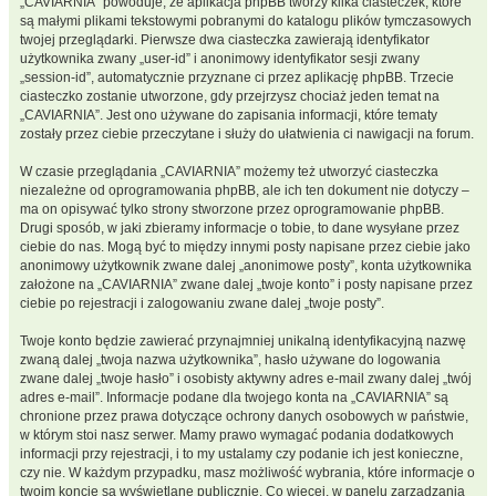
„CAVIARNIA” powoduje, że aplikacja phpBB tworzy kilka ciasteczek, które
są małymi plikami tekstowymi pobranymi do katalogu plików tymczasowych
twojej przeglądarki. Pierwsze dwa ciasteczka zawierają identyfikator
użytkownika zwany „user-id” i anonimowy identyfikator sesji zwany
„session-id”, automatycznie przyznane ci przez aplikację phpBB. Trzecie
ciasteczko zostanie utworzone, gdy przejrzysz chociaż jeden temat na
„CAVIARNIA”. Jest ono używane do zapisania informacji, które tematy
zostały przez ciebie przeczytane i służy do ułatwienia ci nawigacji na forum.
W czasie przeglądania „CAVIARNIA” możemy też utworzyć ciasteczka
niezależne od oprogramowania phpBB, ale ich ten dokument nie dotyczy –
ma on opisywać tylko strony stworzone przez oprogramowanie phpBB.
Drugi sposób, w jaki zbieramy informacje o tobie, to dane wysyłane przez
ciebie do nas. Mogą być to między innymi posty napisane przez ciebie jako
anonimowy użytkownik zwane dalej „anonimowe posty”, konta użytkownika
założone na „CAVIARNIA” zwane dalej „twoje konto” i posty napisane przez
ciebie po rejestracji i zalogowaniu zwane dalej „twoje posty”.
Twoje konto będzie zawierać przynajmniej unikalną identyfikacyjną nazwę
zwaną dalej „twoja nazwa użytkownika”, hasło używane do logowania
zwane dalej „twoje hasło” i osobisty aktywny adres e-mail zwany dalej „twój
adres e-mail”. Informacje podane dla twojego konta na „CAVIARNIA” są
chronione przez prawa dotyczące ochrony danych osobowych w państwie,
w którym stoi nasz serwer. Mamy prawo wymagać podania dodatkowych
informacji przy rejestracji, i to my ustalamy czy podanie ich jest konieczne,
czy nie. W każdym przypadku, masz możliwość wybrania, które informacje o
twoim koncie są wyświetlane publicznie. Co więcej, w panelu zarządzania