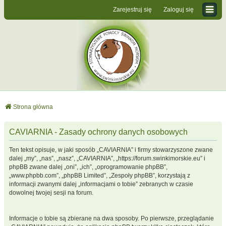
Zarejestruj się
Zaloguj się
Strona główna
CAVIARNIA - Zasady ochrony danych osobowych
Ten tekst opisuje, w jaki sposób „CAVIARNIA” i firmy stowarzyszone zwane
dalej „my”, „nas”, „nasz”, „CAVIARNIA”, „https://forum.swinkimorskie.eu” i
phpBB zwane dalej „oni”, „ich”, „oprogramowanie phpBB”,
„www.phpbb.com”, „phpBB Limited”, „Zespoły phpBB”, korzystają z
informacji zwanymi dalej „informacjami o tobie” zebranych w czasie
dowolnej twojej sesji na forum.
Informacje o tobie są zbierane na dwa sposoby. Po pierwsze, przeglądanie