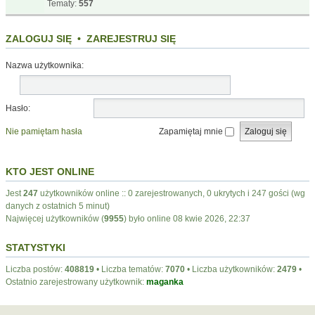
Tematy:
557
ZALOGUJ SIĘ
•
ZAREJESTRUJ SIĘ
Nazwa użytkownika:
Hasło:
Nie pamiętam hasła
Zapamiętaj mnie
KTO JEST ONLINE
Jest
247
użytkowników online :: 0 zarejestrowanych, 0 ukrytych i 247 gości (wg
danych z ostatnich 5 minut)
Najwięcej użytkowników (
9955
) było online 08 kwie 2026, 22:37
STATYSTYKI
Liczba postów:
408819
• Liczba tematów:
7070
• Liczba użytkowników:
2479
•
Ostatnio zarejestrowany użytkownik:
maganka