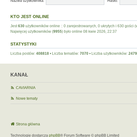
Nazwa użytkownika:
Hasło:
KTO JEST ONLINE
Jest
630
użytkowników online :: 0 zarejestrowanych, 0 ukrytych i 630 gości (
Najwięcej użytkowników (
9955
) było online 08 kwie 2026, 22:37
STATYSTYKI
Liczba postów:
408818
• Liczba tematów:
7070
• Liczba użytkowników:
2479
KANAŁ
CAVIARNIA
Nowe tematy
Strona główna
Technologię dostarcza
phpBB
® Forum Software © phpBB Limited