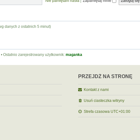
Nie pamiętam hasła
|
Zapamiętaj mnie
wg danych z ostatnich 5 minut)
• Ostatnio zarejestrowany użytkownik:
maganka
PRZEJDŹ NA STRONĘ
Kontakt z nami
Usuń ciasteczka witryny
Strefa czasowa
UTC+01:00