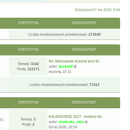
Dzisiaj jest 07 sie 2026, 9:04
STATYSTYKI
OSTATNI POST
Liczba zrealizowanych przekierowań:
273540
STATYSTYKI
OSTATNI POST
Re: Warszawski Krasnal plus W…
Tematy:
3142
W
autor:
pucka69
Posty:
112171
y
wczoraj, 15:11
ś
w
Liczba zrealizowanych przekierowań:
71412
i
e
t
STATYSTYKI
OSTATNI POST
l
n
a
KALENDARZE 2027 - konkurs fot…
j
Tematy:
2
rz,
W
autor:
moniczka_omn
n
Posty:
2
y
03 lip 2026, 10:16
o