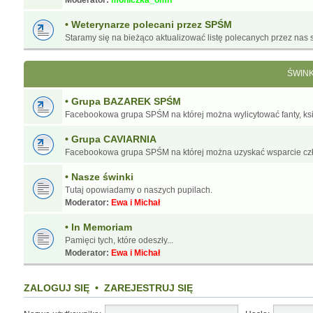
Moderator:
moniczka_omn
• Weterynarze polecani przez SPŚM
Staramy się na bieżąco aktualizować listę polecanych przez nas s
ŚWIN
• Grupa BAZAREK SPŚM
Facebookowa grupa SPŚM na której można wylicytować fanty, ksią
• Grupa CAVIARNIA
Facebookowa grupa SPŚM na której można uzyskać wsparcie cz
• Nasze świnki
Tutaj opowiadamy o naszych pupilach.
Moderator:
Ewa i Michał
• In Memoriam
Pamięci tych, które odeszły...
Moderator:
Ewa i Michał
ZALOGUJ SIĘ
•
ZAREJESTRUJ SIĘ