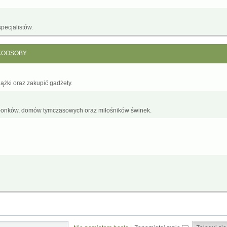
pecjalistów.
KOOSOBY
żki oraz zakupić gadżety.
łonków, domów tymczasowych oraz miłośników świnek.