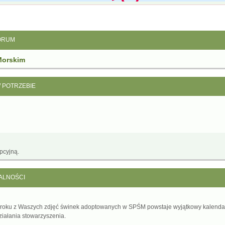
ORUM
Morskim
W POTRZEBIE
pcyjną.
ALNOŚCI
 roku z Waszych zdjęć świnek adoptowanych w SPŚM powstaje wyjątkowy kalenda
ziałania stowarzyszenia.