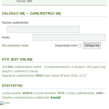
Tematy:
557
ZALOGUJ SIĘ
•
ZAREJESTRUJ SIĘ
Nazwa użytkownika:
Hasło:
Nie pamiętam hasła
Zapamiętaj mnie
KTO JEST ONLINE
Jest
602
użytkowników online :: 0 zarejestrowanych, 0 ukrytych i 602 gości (wg
danych z ostatnich 5 minut)
Najwięcej użytkowników (
9955
) było online 08 kwie 2026, 22:37
STATYSTYKI
Liczba postów:
408819
• Liczba tematów:
7070
• Liczba użytkowników:
2480
•
Ostatnio zarejestrowany użytkownik:
KasiaK