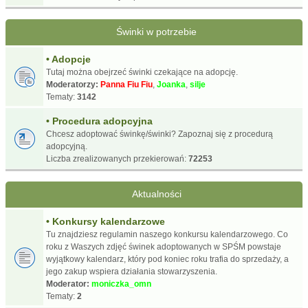
Świnki w potrzebie
• Adopcje
Tutaj można obejrzeć świnki czekające na adopcję.
Moderatorzy:
Panna Fiu Fiu
,
Joanka
,
silje
Tematy:
3142
• Procedura adopcyjna
Chcesz adoptować świnkę/świnki? Zapoznaj się z procedurą
adopcyjną.
Liczba zrealizowanych przekierowań:
72253
Aktualności
• Konkursy kalendarzowe
Tu znajdziesz regulamin naszego konkursu kalendarzowego. Co
roku z Waszych zdjęć świnek adoptowanych w SPŚM powstaje
wyjątkowy kalendarz, który pod koniec roku trafia do sprzedaży, a
jego zakup wspiera działania stowarzyszenia.
Moderator:
moniczka_omn
Tematy:
2