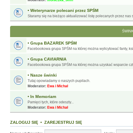
Moderator:
moniczka_omn
• Weterynarze polecani przez SPŚM
Staramy się na bieżąco aktualizować listę polecanych przez nas s
ŚWIN
• Grupa BAZAREK SPŚM
Facebookowa grupa SPŚM na której można wylicytować fanty, ksią
• Grupa CAVIARNIA
Facebookowa grupa SPŚM na której można uzyskać wsparcie cz
• Nasze świnki
Tutaj opowiadamy o naszych pupilach.
Moderator:
Ewa i Michał
• In Memoriam
Pamięci tych, które odeszły...
Moderator:
Ewa i Michał
ZALOGUJ SIĘ
•
ZAREJESTRUJ SIĘ