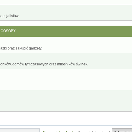
pecjalistów.
KOOSOBY
żki oraz zakupić gadżety.
łonków, domów tymczasowych oraz miłośników świnek.