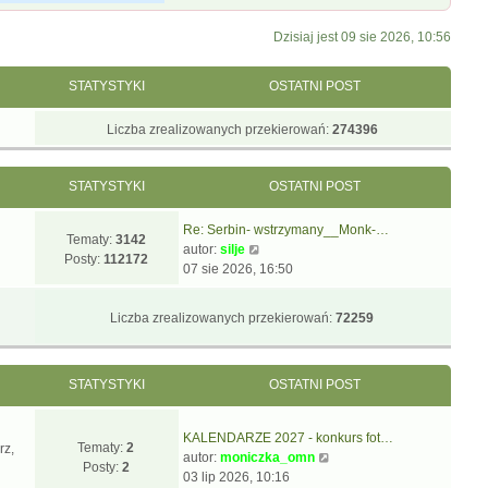
Dzisiaj jest 09 sie 2026, 10:56
STATYSTYKI
OSTATNI POST
Liczba zrealizowanych przekierowań:
274396
STATYSTYKI
OSTATNI POST
Re: Serbin- wstrzymany__Monk-…
Tematy:
3142
W
autor:
silje
Posty:
112172
y
07 sie 2026, 16:50
ś
w
Liczba zrealizowanych przekierowań:
72259
i
e
t
STATYSTYKI
OSTATNI POST
l
n
a
KALENDARZE 2027 - konkurs fot…
j
Tematy:
2
rz,
W
autor:
moniczka_omn
n
Posty:
2
y
03 lip 2026, 10:16
o