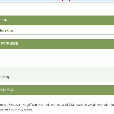
ORUM
Morskim
W POTRZEBIE
pcyjną.
ALNOŚCI
 roku z Waszych zdjęć świnek adoptowanych w SPŚM powstaje wyjątkowy kalenda
ziałania stowarzyszenia.