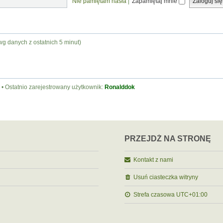
Nie pamiętam hasła
|
Zapamiętaj mnie
wg danych z ostatnich 5 minut)
• Ostatnio zarejestrowany użytkownik:
Ronalddok
PRZEJDŹ NA STRONĘ
Kontakt z nami
Usuń ciasteczka witryny
Strefa czasowa
UTC+01:00