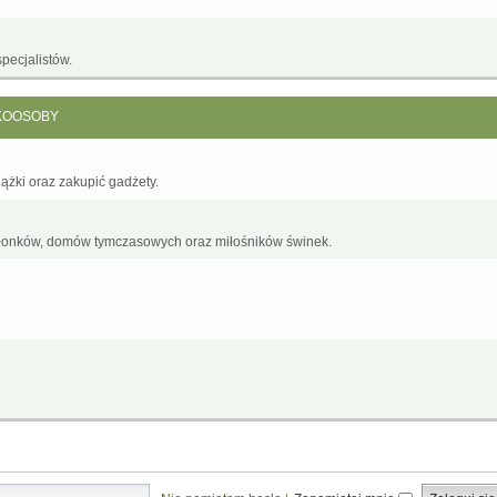
pecjalistów.
KOOSOBY
żki oraz zakupić gadżety.
łonków, domów tymczasowych oraz miłośników świnek.