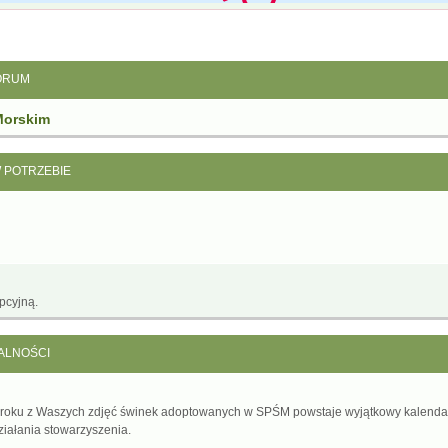
ORUM
Morskim
W POTRZEBIE
pcyjną.
ALNOŚCI
 roku z Waszych zdjęć świnek adoptowanych w SPŚM powstaje wyjątkowy kalenda
ziałania stowarzyszenia.