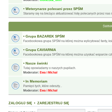
Moderator:
moniczka_omn
• Weterynarze polecani przez SPŚM
Staramy się na bieżąco aktualizować listę polecanych przez nas s
ŚWIN
• Grupa BAZAREK SPŚM
Facebookowa grupa SPŚM na której można wylicytować fanty, ksią
• Grupa CAVIARNIA
Facebookowa grupa SPŚM na której można uzyskać wsparcie cz
• Nasze świnki
Tutaj opowiadamy o naszych pupilach.
Moderator:
Ewa i Michał
• In Memoriam
Pamięci tych, które odeszły...
Moderator:
Ewa i Michał
ZALOGUJ SIĘ
•
ZAREJESTRUJ SIĘ