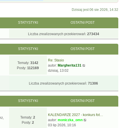
Dzisiaj jest 06 sie 2026, 14:32
STATYSTYKI
OSTATNI POST
Liczba zrealizowanych przekierowań:
273434
STATYSTYKI
OSTATNI POST
Re: Stasio
Tematy:
3142
W
autor:
Margherita131
Posty:
112169
y
dzisiaj, 13:02
ś
w
Liczba zrealizowanych przekierowań:
71306
i
e
t
STATYSTYKI
OSTATNI POST
l
n
a
KALENDARZE 2027 - konkurs fot…
j
Tematy:
2
rz,
W
autor:
moniczka_omn
n
Posty:
2
y
03 lip 2026, 10:16
o