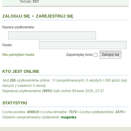
Tematy:
557
ZALOGUJ SIĘ
•
ZAREJESTRUJ SIĘ
Nazwa użytkownika:
Hasło:
Nie pamiętam hasła
Zapamiętaj mnie
KTO JEST ONLINE
Jest
280
użytkowników online :: 0 zarejestrowanych, 0 ukrytych i 280 gości (wg
danych z ostatnich 5 minut)
Najwięcej użytkowników (
9955
) było online 08 kwie 2026, 22:37
STATYSTYKI
Liczba postów:
408819
• Liczba tematów:
7070
• Liczba użytkowników:
2479
•
Ostatnio zarejestrowany użytkownik:
maganka