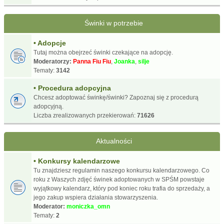
Świnki w potrzebie
• Adopcje
Tutaj można obejrzeć świnki czekające na adopcję.
Moderatorzy:
Panna Fiu Fiu
,
Joanka
,
silje
Tematy:
3142
• Procedura adopcyjna
Chcesz adoptować świnkę/świnki? Zapoznaj się z procedurą
adopcyjną.
Liczba zrealizowanych przekierowań:
71626
Aktualności
• Konkursy kalendarzowe
Tu znajdziesz regulamin naszego konkursu kalendarzowego. Co
roku z Waszych zdjęć świnek adoptowanych w SPŚM powstaje
wyjątkowy kalendarz, który pod koniec roku trafia do sprzedaży, a
jego zakup wspiera działania stowarzyszenia.
Moderator:
moniczka_omn
Tematy:
2