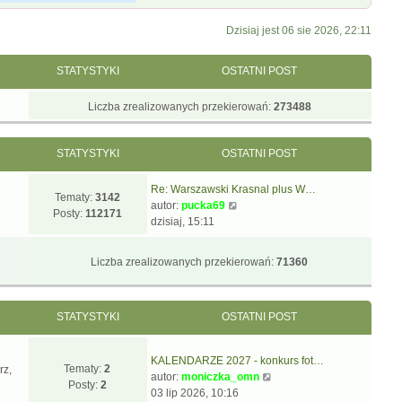
Dzisiaj jest 06 sie 2026, 22:11
STATYSTYKI
OSTATNI POST
Liczba zrealizowanych przekierowań:
273488
STATYSTYKI
OSTATNI POST
Re: Warszawski Krasnal plus W…
Tematy:
3142
W
autor:
pucka69
Posty:
112171
y
dzisiaj, 15:11
ś
w
Liczba zrealizowanych przekierowań:
71360
i
e
t
STATYSTYKI
OSTATNI POST
l
n
a
KALENDARZE 2027 - konkurs fot…
j
Tematy:
2
rz,
W
autor:
moniczka_omn
n
Posty:
2
y
03 lip 2026, 10:16
o