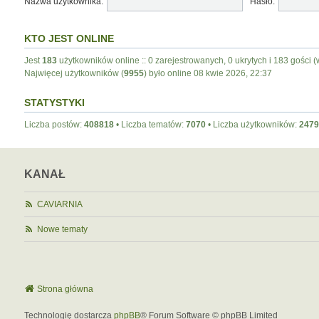
Nazwa użytkownika:
Hasło:
KTO JEST ONLINE
Jest
183
użytkowników online :: 0 zarejestrowanych, 0 ukrytych i 183 gości (
Najwięcej użytkowników (
9955
) było online 08 kwie 2026, 22:37
STATYSTYKI
Liczba postów:
408818
• Liczba tematów:
7070
• Liczba użytkowników:
2479
KANAŁ
CAVIARNIA
Nowe tematy
Strona główna
Technologię dostarcza
phpBB
® Forum Software © phpBB Limited