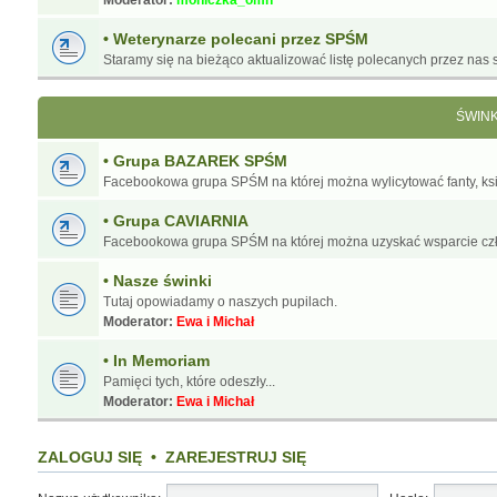
Moderator:
moniczka_omn
• Weterynarze polecani przez SPŚM
Staramy się na bieżąco aktualizować listę polecanych przez nas s
ŚWIN
• Grupa BAZAREK SPŚM
Facebookowa grupa SPŚM na której można wylicytować fanty, ksią
• Grupa CAVIARNIA
Facebookowa grupa SPŚM na której można uzyskać wsparcie cz
• Nasze świnki
Tutaj opowiadamy o naszych pupilach.
Moderator:
Ewa i Michał
• In Memoriam
Pamięci tych, które odeszły...
Moderator:
Ewa i Michał
ZALOGUJ SIĘ
•
ZAREJESTRUJ SIĘ