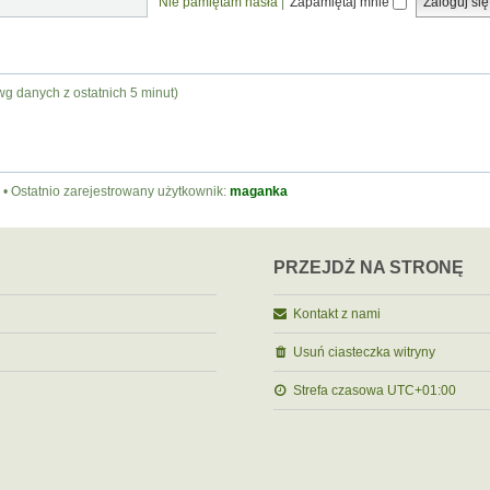
Nie pamiętam hasła
|
Zapamiętaj mnie
wg danych z ostatnich 5 minut)
• Ostatnio zarejestrowany użytkownik:
maganka
PRZEJDŹ NA STRONĘ
Kontakt z nami
Usuń ciasteczka witryny
Strefa czasowa
UTC+01:00