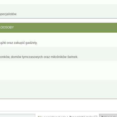
pecjalistów.
KOOSOBY
żki oraz zakupić gadżety.
łonków, domów tymczasowych oraz miłośników świnek.