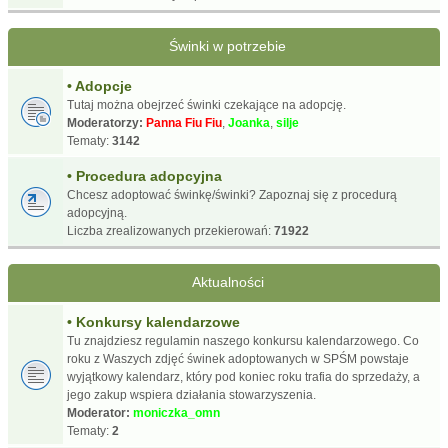
Świnki w potrzebie
• Adopcje
Tutaj można obejrzeć świnki czekające na adopcję.
Moderatorzy:
Panna Fiu Fiu
,
Joanka
,
silje
Tematy:
3142
• Procedura adopcyjna
Chcesz adoptować świnkę/świnki? Zapoznaj się z procedurą
adopcyjną.
Liczba zrealizowanych przekierowań:
71922
Aktualności
• Konkursy kalendarzowe
Tu znajdziesz regulamin naszego konkursu kalendarzowego. Co
roku z Waszych zdjęć świnek adoptowanych w SPŚM powstaje
wyjątkowy kalendarz, który pod koniec roku trafia do sprzedaży, a
jego zakup wspiera działania stowarzyszenia.
Moderator:
moniczka_omn
Tematy:
2