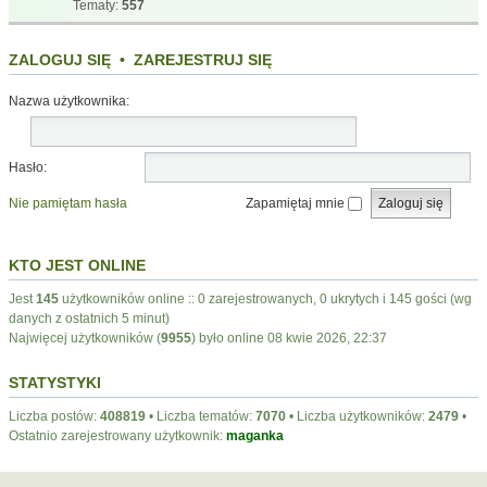
Tematy:
557
ZALOGUJ SIĘ
•
ZAREJESTRUJ SIĘ
Nazwa użytkownika:
Hasło:
Nie pamiętam hasła
Zapamiętaj mnie
KTO JEST ONLINE
Jest
145
użytkowników online :: 0 zarejestrowanych, 0 ukrytych i 145 gości (wg
danych z ostatnich 5 minut)
Najwięcej użytkowników (
9955
) było online 08 kwie 2026, 22:37
STATYSTYKI
Liczba postów:
408819
• Liczba tematów:
7070
• Liczba użytkowników:
2479
•
Ostatnio zarejestrowany użytkownik:
maganka