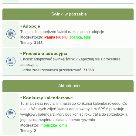
Świnki w potrzebie
• Adopcje
Tutaj można obejrzeć świnki czekające na adopcję.
Moderatorzy:
Panna Fiu Fiu
,
Joanka
,
silje
Tematy:
3142
• Procedura adopcyjna
Chcesz adoptować świnkę/świnki? Zapoznaj się z procedurą
adopcyjną.
Liczba zrealizowanych przekierowań:
71368
Aktualności
• Konkursy kalendarzowe
Tu znajdziesz regulamin naszego konkursu kalendarzowego. Co
roku z Waszych zdjęć świnek adoptowanych w SPŚM powstaje
wyjątkowy kalendarz, który pod koniec roku trafia do sprzedaży, a
jego zakup wspiera działania stowarzyszenia.
Moderator:
moniczka_omn
Tematy:
2